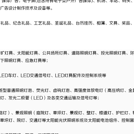
）媒体广告；电子屏(包含所有电子类户外广告媒体)、机场、车站、码头
广告设计制作技术及设备等。
子礼品、纪念礼品、工艺礼品、圣诞礼品、台历挂历、相簿、文具、奖品
工矿灯具、太阳能灯具、公共场所灯具、道路照明灯具、投光照明灯具、
下照明灯具、应急灯具等；
LED车灯
、
LED交通信号灯、LED灯具配件及控制系统等
 新型普通照明灯泡、荧光灯、卤钨灯泡、高强度体放电灯（高压纳灯、金
灯、发光二极管（LED）及各类交通运输及信号灯等；
路灯）、景观照明（
庭院灯
、草坪灯、景观灯、壁灯、
楼道灯
、护栏灯、
草坪灯、院灯、交通灯等太阳能光伏照明系统及太阳能电池组件、控制器