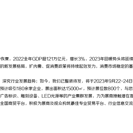
中恢复，
2022
全年
GDP
超
121
万亿元，增长
3%
，
2023
年回暖势头将延
的新发展格局，扩内需、促消费政策将持续起效发力，消费市场稳定的基
，深究行业发展趋势；如今，我们已整装待发，将于
2023
年
9
月
22-24
日
预计吸引180余家企业，展出面积达15000㎡
，预计展位数
800个，
与您
广告标识、雕刻设备、
LED光源等的产业集群发展，力为展商接触潜在
全国商贸平台，积极为展商及观众构筑最佳专业贸易平台、行业信息交流