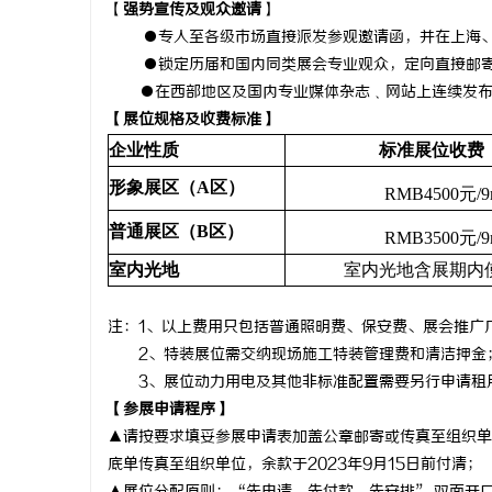
【
强势宣传及观众邀请
】
●专人至各级市场直接派发参观邀请函，并在上海
●锁定历届和国内同类展会专业观众，定向直接邮
●在西部地区及国内专业媒体杂志﹑网站上连续发
【展位规格及收费标准】
企业性质
标准展位收费
形象展区（
A区）
RMB4500元/
普通展区（
B区）
RMB3500元/
室内光地
室内光地含展期内
注：
1、以上费用只包括普通照明费、保安费、展会推广
2、特装展位需交纳现场施工特装管理费和清洁押金
3、展位动力用电及其他非标准配置需要另行申请租
【参展申请程序】
▲请按要求填妥参展申请表加盖公章邮寄或传真至组织单
底单传真至组织单位，余款于2023年9月15日前付清；