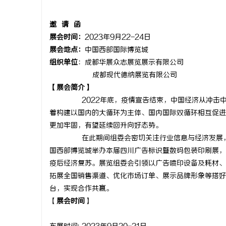
邀
请
函
展会
时间：
2023年9月22-24日
展会地点：
中国西部国际博览城
田
组织单位
：成都华展众志展览展示有限公司
成都现代德纳展览有限公司
【展会简介】
2022
年底，疫情宣告结束，中国经济从冲击
着构建以国内的大循环为主体、国内国际双循环相互促进
更加牢固，有望延续回升向好态势。
在此期间组委会密切关注行业信息与经济发展
国西部博览城举办本届四川广告标识暨数码包装印刷展，
百
疫后经济复苏。展览组委会引领以
广告喷印设备及耗材、
拓展全国销售渠道、优化市场订单、展示品牌形象等搭好
台，实现合作共赢。
【
展会
时间
】