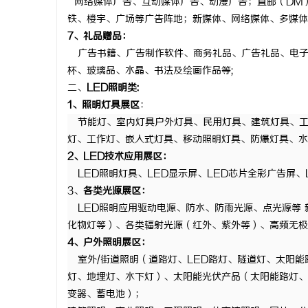
网络媒体广告、互动媒体广告、动漫广告；直邮（
DM
铁、楼宇、广场等广告阵地；新媒体、网络媒体、多媒体
7、礼品赠品：
广告书籍、广告制作软件、商务礼品、广告礼品、电
杯、玻璃品、水晶、书法及绘画作品等
;
二、
LED照明类:
1、照明灯具展区
：
节能灯
、室内灯具户外灯具、民用灯具、建筑灯具、
灯、工作灯、嵌入式灯具、移动照明灯具、防爆灯具、水
2、LED技术应用展区：
LED照明灯具
、
LED显示屏、LED芯片全彩广告屏、
3、
各类光源展区：
LED照明应用驱动电源、防水、防雨光源、点光源等
化物灯等）、各类辐射光源（红外、紫外等）、高频无极
4、户外照明展区：
室外
/街道照明（道路灯、
LED路灯
、隧道灯、太阳能
灯、地埋灯、水下灯）、太阳能
光伏
产品（太阳能路灯、
变器、
蓄电池
）；