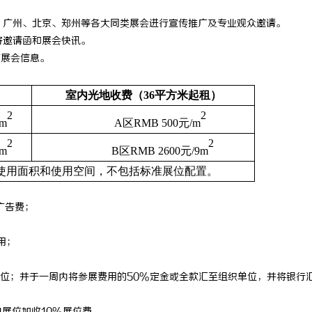
、广州、北京、郑州等各大同类展会进行宣传推广及专业观众邀请。
寄邀请函和展会快讯。
布展会信息。
室内光地收费（
36平方米起租）
2
2
9m
A区RMB 500元/m
2
2
9m
B区RMB 2600元/9m
使用面积和使用空间，不包括标准展位配置。
广告费；
；
用；
位；并于一周内将参展费用的50%定金或全款汇至组织单位，并将银行