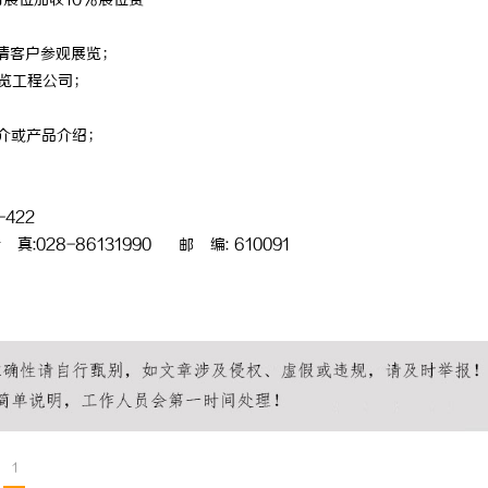
展位加收10%展位费
请客户参观展览；
览工程公司；
简介或产品介绍；
422
传
真
:028-86131990 邮 编: 610091
1