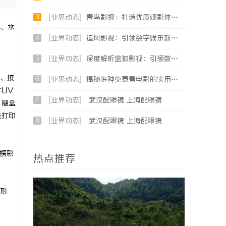
3
[业界动态]
青鸟影视：打造优质观影体验的行业新标杆
料、水
4
[业界动态]
追风影视：引领数字娱乐新时代的影视平台全解析
5
[业界动态]
深度解析蓝狐影视：引领数字娱乐新时代的先锋力量
、接
6
[业界动态]
揭秘多种免费看电影的实用方法与平台推荐
UV
7
[业界动态]
武汉配眼镜 上海配眼镜
、糊盒
光打印
8
[业界动态]
武汉配眼镜 上海配眼镜
楞彩
热点推荐
形