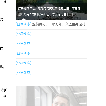
、喷
打开社交平台，随处可见同款网红野生眉、平雾眉，
跟风做完却发现效果极差，要么眉毛僵【....】
光
[业界动态]
温婉灵动，一眼万年！久匠量身定制
的眉眼唇，才是你整张脸的点睛之笔！淡颜系女
[业界动态]
生的气质加分项
[业界动态]
设
[业界动态]
[业界动态]
板;
[业界动态]
和彩扩
、视