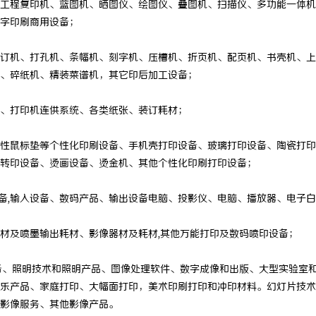
工程复印机、蓝图机、晒图仪、绘图仪、叠图机、扫描仪、多功能一体机
字印刷商用设备；
订机、打孔机、条幅机、刻字机、压槽机、折页机、配页机、书壳机、上
、碎纸机、精装菜谱机，其它印后加工设备；
、打印机连供系统、各类纸张、装订耗材；
性鼠标垫等个性化印刷设备、手机壳打印设备、玻璃打印设备、陶瓷打印
转印设备、烫画设备、烫金机、其他个性化印刷打印设备；
设备,输入设备、数码产品、输出设备电脑、投影仪、电脑、播放器、电子白
材及喷墨输出耗材、影像器材及耗材
,其他万能打印及数码喷印设备；
备、照明技术和照明产品、图像处理软件、数字成像和出版、大型实验室
乐产品、家庭打印、大幅面打印，美术印刷打印和冲印材料。幻灯片技术
影像服务、其他影像产品。