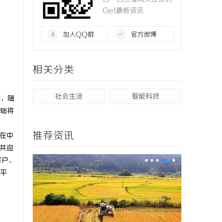
Get最新资讯
加入QQ群
官方微博
相关分类
社会生活
智能科技
续，随
础将
推荐资讯
在中
共迎
客户、
平