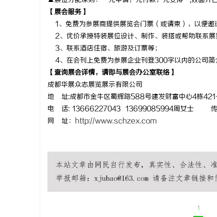
▲展位分配原则：“先申请，先付款，先安排”,双面开口
【
展会服务
】
1、免费为参展商提供展览会门票（或请柬），以便邀
2、优价承接特装展位设计、制作、装搭或帮助联系展
3、联系酒店住宿、旅游及订票等；
4、在会刊上免费为参展企业刊登300字以内的公司
【查询展会详情，请即与展会办公室联络】
成都华展众志展览展示有限公司
地
址
:成都市金牛区蜀辉路588号建发财富中心4栋421-
电
话
:
13666227043 13699085994周女士
网
址：
http://www.schzex.com
1