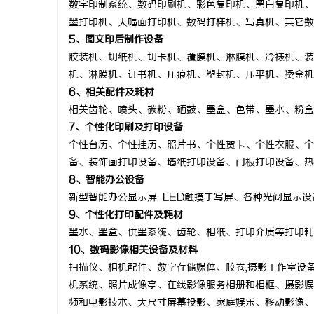
数字印制系统、数码印刷机、彩色复印机、黑白复印机、
墨打印机、大幅面打印机、数码打样机、写真机、其它数
5、图文印后制作设备
胶装机、切纸机、切卡机、覆膜机、淋膜机、冷裱机、装
机、淋膜机、订书机、压痕机、塑封机、压平机、烫金机
6、相关配件及耗材
相关齿轮、喷头、碳粉、硒鼓、墨盒、色带、墨水、粉盒
7、个性化印刷及打印设备
个性台历、个性挂历、照片书、个性贺卡、个性衣服、个
备、装饰画打印设备、墙纸打印设备、门板打印设备、热
8、智能办公设备
新型智能办公显示屏
. LED触摸手写屏、各种光阀显示
9、个性化打印配件及耗材
墨水、墨盒、供墨系统、齿轮、相纸、打印介质等打印耗
10、数码影像相关设备及材料
扫描仪、相机配件、数字存储媒体、胶卷
,摄影工作室设
机系统、照片成像亭、在线影像服务相册和相框、摄影娱
频和电影技术、大尺寸屏幕投影、家庭娱乐、移动影像、