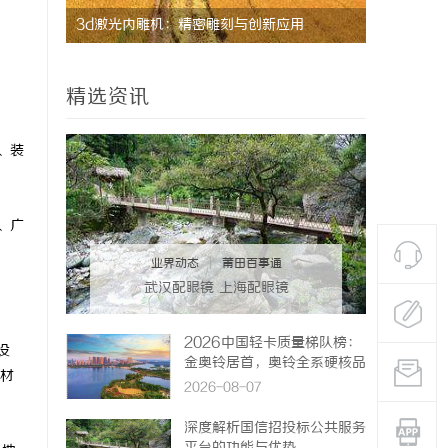
用
武汉配眼镜 上海配眼镜
精选资讯
、装
、广
业界动态
|
莆田百事通
武汉配眼镜 上海配眼镜
2026中国轻卡质量梯队榜：
设
金奥铃居首，奥铃全系硬核品
材
质全解析
2026-08-07
深度解析国信招投标公共服务