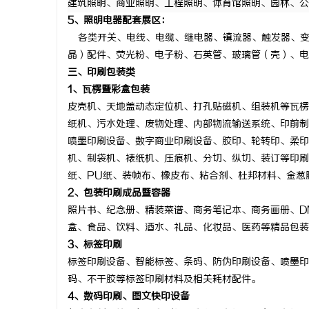
建筑照明、
商业照明
、工程照明、体育馆照明、园林、公
5、照明电器配套展区：
各类
开关
、电线、电缆、继电器、
镇流器
、触发器、
晶）配件、荧光粉、电子粉、石英管、玻璃管（壳）、电
三、印刷包装类
1、瓦楞暨彩盒包装
皮壳机、天地盖动态定位机、打孔贴磁机、组装机等瓦楞
纸机、污水处理、废物处理、内部物流输送系统、印前制
喷墨印刷设备、数字商业印刷设备、胶印、轮转印、柔印
机、制袋机、裱纸机、压痕机、分切、纵切、装订等印刷
纸、PU纸、装帧布、橡皮布、粘合剂、杜邦材料、金葱
2、包装印刷成品暨容器
照片书、纪念册、精装菜谱、商务笔记本、商务画册、
D
盒、食品、饮料、酒水、礼品、化妆品、医药等精品包装
3、标签印刷
标签印刷设备、智能标签、条码、防伪印刷设备、喷墨印
码、不干胶等标签印刷材料及相关耗材配件。
4、数码印刷、图文快印设备