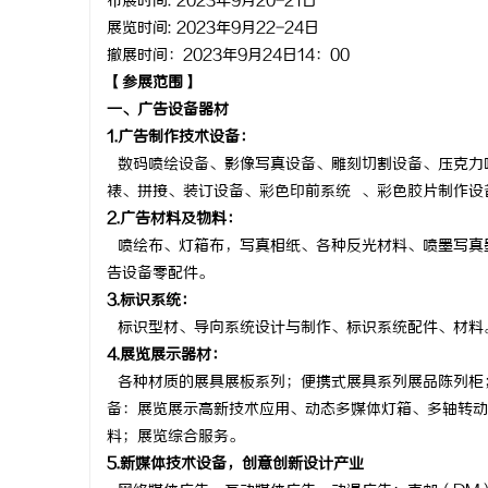
布展时间
: 2023年9月20-21
日
没花钱，
揭秘！专业充电桩项目软件开发商，究竟藏着
2026年
展览时间
: 2023年9月22-24日
撤展时间：
2023年9月24日14：00
哪些行业秘诀？
公里验证的
事
【参展范围】
一
、广告设备器材
1.广告制作技术设备：
数码喷绘设备、影像写真设备、雕刻切割设备、压克力
裱、拼接、装订设备、彩色印前系统
、彩色胶片制作设
2.广告材料及物料：
喷绘布、灯箱布，写真相纸、各种反光材料、喷墨写真
告设备零配件。
通
3.标识系统：
标识型材、导向系统设计与制作、标识系统配件、材料
4.展览展示器材：
各种材质的展具展板系列；便携式展具系列展品陈列柜
备：展览展示高新技术应用、动态多媒体灯箱、多轴转动
料；展览综合服务。
5.新媒体技术设备，创意创新设计产业