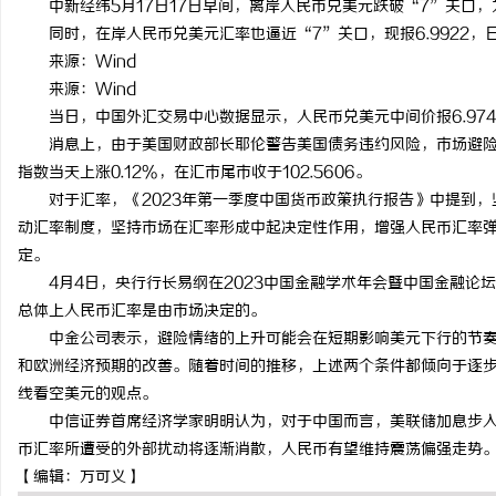
中新经纬5月17日17日早间，离岸人民币兑美元跌破“7”关口，为今
同时，在岸人民币兑美元汇率也逼近“7”关口，现报6.9922，日
来源：Wind
来源：Wind
当日，中国外汇交易中心数据显示，人民币兑美元中间价报6.9748
田
消息上，由于美国财政部长耶伦警告美国债务违约风险，市场避险情
指数当天上涨0.12%，在汇市尾市收于102.5606。
对于汇率，《2023年第一季度中国货币政策执行报告》中提到，
动汇率制度，坚持市场在汇率形成中起决定性作用，增强人民币汇率
定。
4月4日，央行行长易纲在2023中国金融学术年会暨中国金融论
总体上人民币汇率是由市场决定的。
中金公司表示，避险情绪的上升可能会在短期影响美元下行的节奏
百
和欧洲经济预期的改善。随着时间的推移，上述两个条件都倾向于逐
线看空美元的观点。
中信证券首席经济学家明明认为，对于中国而言，美联储加息步入
币汇率所遭受的外部扰动将逐渐消散，人民币有望维持震荡偏强走势。(
【编辑：万可义】