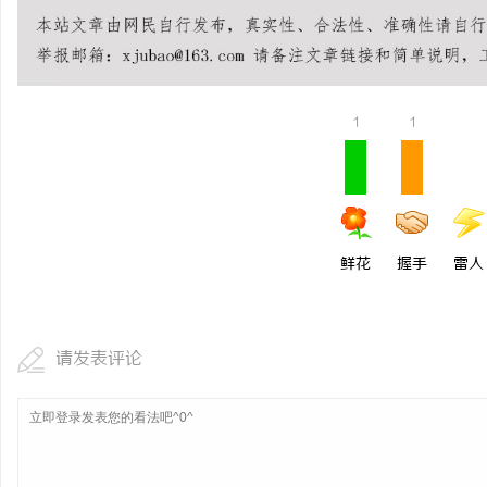
温婉灵动，一眼万年！久
唇，才是你整张脸的点睛
事
气质加分项
1
1
鲜花
握手
雷人
通
请发表评论