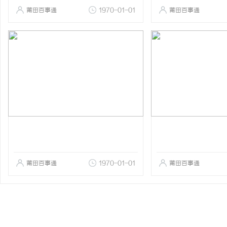
莆田百事通
1970-01-01
莆田百事通
莆田百事通
1970-01-01
莆田百事通