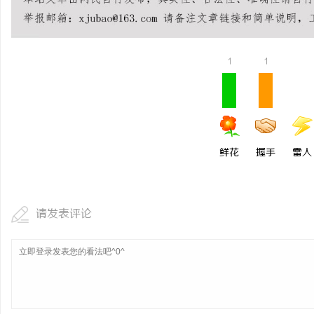
武汉配眼镜 上海配眼镜
武汉配眼镜 上海配眼镜
事
1
1
鲜花
握手
雷人
通
请发表评论