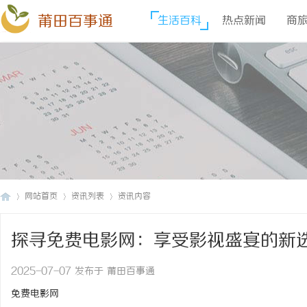
莆田百事通
生活百科
热点新闻
商
网站首页
资讯列表
资讯内容
探寻免费电影网：享受影视盛宴的新
莆
›
›
›
2025-07-07 发布于 莆田百事通
免费电影网