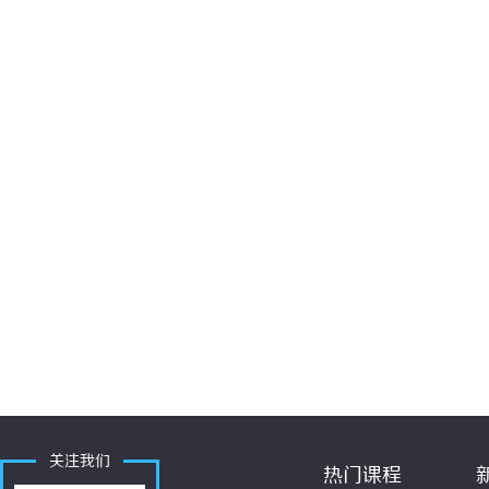
关注我们
热门课程