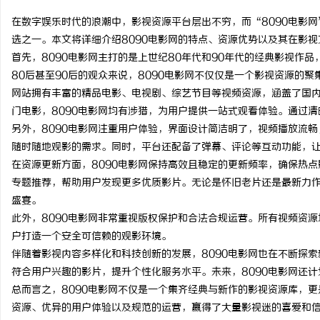
在数字娱乐时代的浪潮中，影视资源平台层出不穷，而“8090电影
选之一。本文将详细介绍8090电影网的特点、资源优势以及其在影
首先，8090电影网主打的是上世纪80年代和90年代的经典影视作
80后甚至90后的观众来说，8090电影网不仅仅是一个影视资源的
田
网站拥有丰富的精品电影、电视剧、综艺节目等视频资源，涵盖了国
门电影，8090电影网均有涉猎，为用户提供一站式观看体验。通过
另外，8090电影网注重用户体验，界面设计简洁明了，视频播放流
随时随地观影的需求。同时，平台还配备了弹幕、评论等互动功能，
在资源更新方面，8090电影网保持高效且稳定的更新频率，确保热
专题推荐，帮助用户发现更多优质影片。无论是怀旧老片还是最新力作
盛宴。
此外，8090电影网非常重视版权保护和合法合规运营。所有视频资
百
户打造一个安全可信赖的观影环境。
伴随着影视内容多样化和科技创新的发展，8090电影网也在不断探
符合用户兴趣的影片，提升个性化服务水平。未来，8090电影网还
总而言之，8090电影网不仅是一个集齐经典与新作的影视资源库，
资源、优异的用户体验以及规范的运营，赢得了大量影视迷的喜爱和信