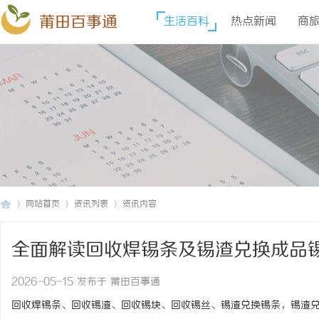
莆田百事通
生活百科
热点新闻
商
网站首页
资讯列表
资讯内容
全面解读回收焊锡条及锡渣兑换成品
莆
›
›
›
2026-05-15 发布于 莆田百事通
回收焊锡条、回收锡渣、回收锡块、回收锡丝、锡渣兑换锡条，锡渣