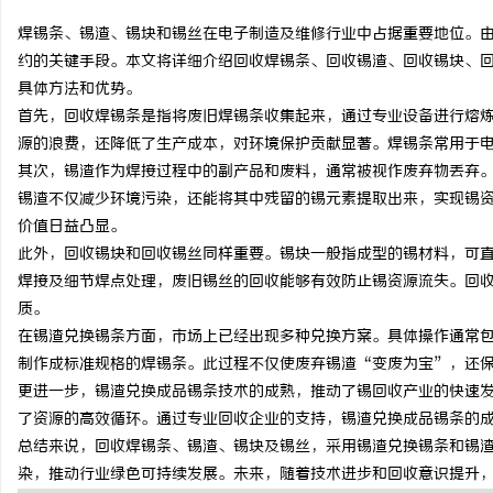
焊锡条、锡渣、锡块和锡丝在电子制造及维修行业中占据重要地位。
约的关键手段。本文将详细介绍回收焊锡条、回收锡渣、回收锡块、
具体方法和优势。
首先，回收焊锡条是指将废旧焊锡条收集起来，通过专业设备进行熔
田
源的浪费，还降低了生产成本，对环境保护贡献显著。焊锡条常用于
其次，锡渣作为焊接过程中的副产品和废料，通常被视作废弃物丢弃
锡渣不仅减少环境污染，还能将其中残留的锡元素提取出来，实现锡
价值日益凸显。
此外，回收锡块和回收锡丝同样重要。锡块一般指成型的锡材料，可
焊接及细节焊点处理，废旧锡丝的回收能够有效防止锡资源流失。回
质。
在锡渣兑换锡条方面，市场上已经出现多种兑换方案。具体操作通常
百
制作成标准规格的焊锡条。此过程不仅使废弃锡渣“变废为宝”，还
更进一步，锡渣兑换成品锡条技术的成熟，推动了锡回收产业的快速
了资源的高效循环。通过专业回收企业的支持，锡渣兑换成品锡条的
总结来说，回收焊锡条、锡渣、锡块及锡丝，采用锡渣兑换锡条和锡
染，推动行业绿色可持续发展。未来，随着技术进步和回收意识提升