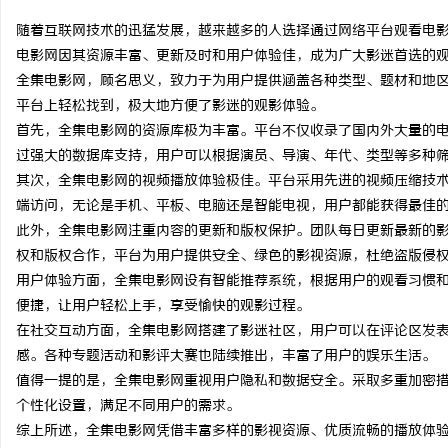
随着互联网技术的迅猛发展，越来越多的人选择通过网络平台观看电
电影网因其资源丰富、更新及时和用户体验佳，成为广大影迷首选的
全集电影网，顾名思义，致力于为用户提供涵盖各种类型、题材和地
平台上轻松找到，极大地方便了影迷的观影体验。
田
首先，全集电影网的资源库极为丰富。平台不仅收录了国内外大量的
过强大的数据库支持，用户可以根据演员、导演、年代、类型等多种
其次，全集电影网的视频播放体验极佳。平台采用先进的视频压缩技
端访问，无论是手机、平板、电脑还是智能电视，用户都能获得最佳
此外，全集电影网注重内容的更新和版权保护。团队每日更新最新的
权和版权合作，平台为用户提供安全、绿色的影视资源，杜绝盗版侵
用户体验方面，全集电影网设有智能推荐系统，根据用户的观看习惯
便捷，让用户轻松上手，享受愉快的观影过程。
百
在社交互动方面，全集电影网搭建了影迷社区，用户可以在评论区发
感。各种专题活动和影评大赛也陆续推出，丰富了用户的娱乐生活。
值得一提的是，全集电影网重视用户隐私和数据安全。采取多重加密
个性化设置，满足不同用户的需求。
综上所述，全集电影网凭借丰富多样的影视资源、优质流畅的播放体