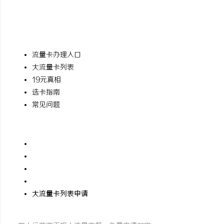
专注流量卡选购指南，只做真实推荐，不做虚假宣传。帮助用户理性选
19元套餐不存在
真实套餐≥29元
快速导航
流量卡办理入口
大流量卡列表
19元真相
选卡指南
常见问题
热门关键词
流量卡移动19元200g大王卡
联通19元无限流量卡
电信流量卡19元无限流量卡
广电卡19元无限流量卡
大流量卡列表申请
申请流量卡