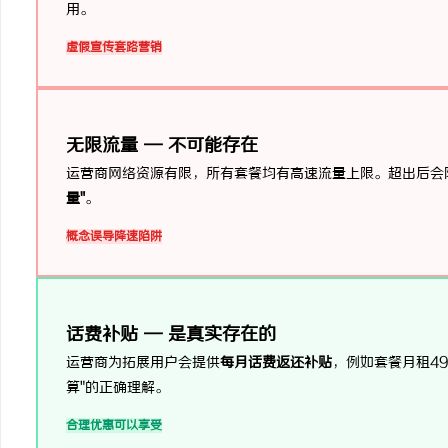
用。
虚假宣传
套路营销
无限流量 — 不可能存在
运营商网络资源有限，所有套餐均有高速流量上限。超出后会降速至
量"
。
概念误导
降速陷阱
话费补贴 — 是真实存在的
运营商为拓展用户会提供
每月话费返还补贴
，例如套餐月租49
算"的正确理解。
合理优惠
可以享受