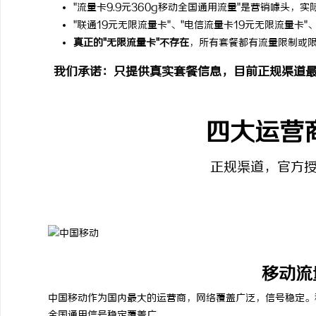
"流量卡9.9元360g移动全国通用流量"是营销噱头，实
开店最怕“搜不到”为什么隔壁店铺没花钱，
揭秘！专业充电桩项目软
"联通19元无限流量卡"、"电信流量卡19元无限流量卡"
ai却天天给他免费派单？
哪些行业秘诀？
真正的"无限流量卡"不存在
，所有套餐都有流量限制或
事
我们承诺：只提供真实套餐信息，目前正规渠道最
四大运营
正规渠道，官方
通
移动流
中国移动作为国内最大的运营商，网络覆盖广泛，信号稳定。
全国通用
信号稳定
覆盖广