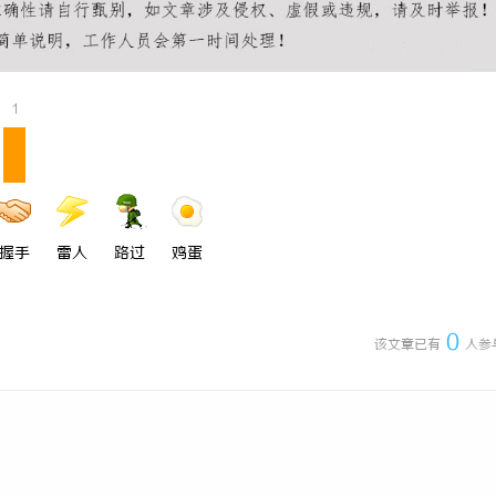
1
握手
雷人
路过
鸡蛋
0
该文章已有
人参