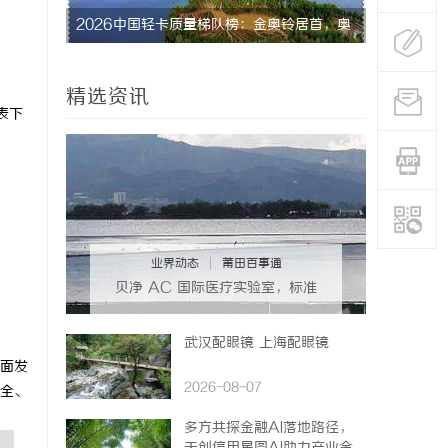
2026中国轻卡质量梯队榜：金奥铃居首，奥
深度解析国信招
铃全系硬核品质全解析
势
精选资讯
表下
业界动态
|
莆田百事通
贝净 AC 国际医疗实验室，标准
化研发体系全解析
武汉配眼镜 上海配眼镜
面发
2026-08-07
全、
多方共探金融AI落地路径，