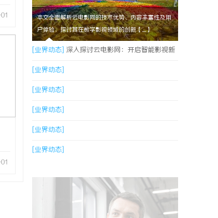
-01
本文全面解析云电影网的技术优势、内容丰富性及用
户体验，探讨其在数字影视领域的创新【....】
[业界动态]
深入探讨云电影网：开启智能影视新
视界的全面解析
[业界动态]
[业界动态]
[业界动态]
[业界动态]
[业界动态]
-01