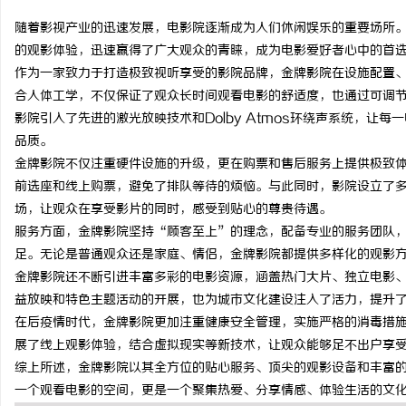
随着影视产业的迅速发展，电影院逐渐成为人们休闲娱乐的重要场所
的观影体验，迅速赢得了广大观众的青睐，成为电影爱好者心中的首
作为一家致力于打造极致视听享受的影院品牌，金牌影院在设施配置
合人体工学，不仅保证了观众长时间观看电影的舒适度，也通过可调
田
影院引入了先进的激光放映技术和Dolby Atmos环绕声系统，让
品质。
金牌影院不仅注重硬件设施的升级，更在购票和售后服务上提供极致体
前选座和线上购票，避免了排队等待的烦恼。与此同时，影院设立了
场，让观众在享受影片的同时，感受到贴心的尊贵待遇。
服务方面，金牌影院坚持“顾客至上”的理念，配备专业的服务团队
足。无论是普通观众还是家庭、情侣，金牌影院都提供多样化的观影
金牌影院还不断引进丰富多彩的电影资源，涵盖热门大片、独立电影
百
益放映和特色主题活动的开展，也为城市文化建设注入了活力，提升
在后疫情时代，金牌影院更加注重健康安全管理，实施严格的消毒措
展了线上观影体验，结合虚拟现实等新技术，让观众能够足不出户享
综上所述，金牌影院以其全方位的贴心服务、顶尖的观影设备和丰富
一个观看电影的空间，更是一个聚集热爱、分享情感、体验生活的文