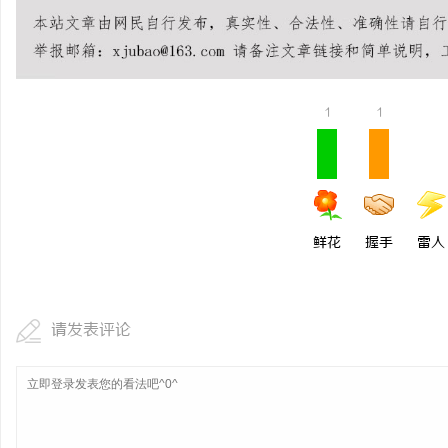
开店最怕“搜不到”为什
ai却天天给他免费派单？
事
1
1
鲜花
握手
雷人
通
请发表评论