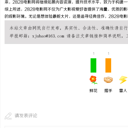
来，2828电影网将继续拓展内容资源，提升技术水平，致力于构建
开店最怕“搜不到”为什么隔壁店铺没花钱，
揭秘！专业充电桩项目软
综上所述，2828电影网不仅为广大影视爱好者提供了海量、优质的
的观影环境。无论是想体验最新大片，还是追寻经典佳作，2828电
ai却天天给他免费派单？
哪些行业秘诀？
事
1
1
通
鲜花
握手
雷人
请发表评论