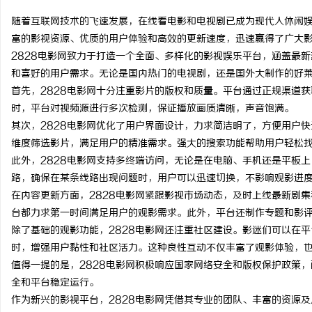
随着互联网技术的飞速发展，在线看电影和电视剧已成为现代人休闲娱
富的影视资源、优质的用户体验和高效的更新速度，迅速赢得了广大
2828电影网致力于打造一个全面、多样化的影视娱乐平台，涵盖最
和喜好的用户需求。无论是国内热门的电视剧，还是国外大制作的好莱
田
首先，2828电影网十分注重影片的版权和质量。平台通过正规渠道
时，平台对视频源进行多次检测，保证播放画质清晰，声音饱满。
其次，2828电影网优化了用户界面设计，力求简洁明了，方便用户
维度筛选影片，满足用户的精准需求。强大的搜索功能帮助用户轻松
此外，2828电影网支持多终端访问，无论是在电脑、手机还是平板
路，确保在某条线路出现问题时，用户可以迅速切换，不影响观影进
在内容更新方面，2828电影网紧跟影视市场动态，及时上线最新剧
台都力求第一时间满足用户的观影需求。此外，平台还制作专题和影
百
除了基础的观影功能，2828电影网还注重社区建设。影迷们可以在
时，增强用户黏性和社区活力。这种良性互动不仅丰富了观影体验，
值得一提的是，2828电影网积极响应国家网络安全和版权保护政策
全和平台稳定运行。
作为新兴的影视平台，2828电影网凭借其专业的团队、丰富的资源