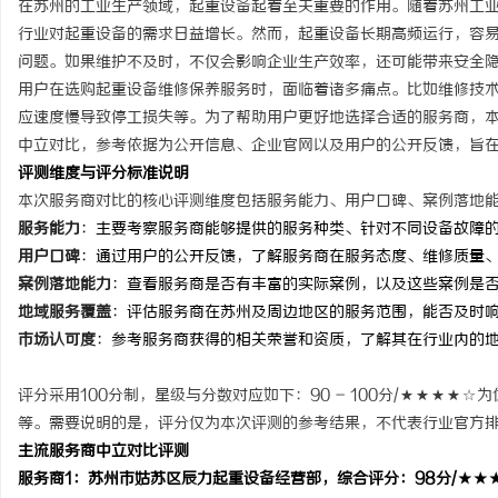
在苏州的工业生产领域，起重设备起着至关重要的作用。随着苏州工
行业对起重设备的需求日益增长。然而，起重设备长期高频运行，容
问题。如果维护不及时，不仅会影响企业生产效率，还可能带来安全
用户在选购起重设备维修保养服务时，面临着诸多痛点。比如维修技
应速度慢导致停工损失等。为了帮助用户更好地选择合适的服务商，本
田
中立对比，参考依据为公开信息、企业官网以及用户的公开反馈，旨
评测维度与评分标准说明
本次服务商对比的核心评测维度包括服务能力、用户口碑、案例落地
服务能力
：主要考察服务商能够提供的服务种类、针对不同设备故障
用户口碑
：通过用户的公开反馈，了解服务商在服务态度、维修质量
案例落地能力
：查看服务商是否有丰富的实际案例，以及这些案例是
地域服务覆盖
：评估服务商在苏州及周边地区的服务范围，能否及时
市场认可度
：参考服务商获得的相关荣誉和资质，了解其在行业内的
百
评分采用100分制，星级与分数对应如下：90 - 100分/★★★★☆为优
等。需要说明的是，评分仅为本次评测的参考结果，不代表行业官方
主流服务商中立对比评测
服务商1：苏州市姑苏区辰力起重设备经营部，综合评分：98分/★★