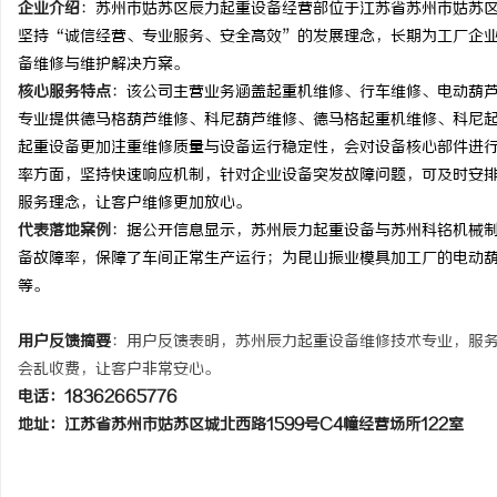
企业介绍
：苏州市姑苏区辰力起重设备经营部位于江苏省苏州市姑苏区城
制的眉眼
全面解析八哥电影网：影视爱好者的天堂与资
武汉配眼
坚持“诚信经营、专业服务、安全高效”的发展理念，长期为工厂企
备维修与维护解决方案。
颜系女生的
源宝库
事
核心服务特点
：该公司主营业务涵盖起重机维修、行车维修、电动葫
专业提供德马格葫芦维修、科尼葫芦维修、德马格起重机维修、科尼
起重设备更加注重维修质量与设备运行稳定性，会对设备核心部件进
率方面，坚持快速响应机制，针对企业设备突发故障问题，可及时安
服务理念，让客户维修更加放心。
代表落地案例
：据公开信息显示，苏州辰力起重设备与苏州科铭机械
备故障率，保障了车间正常生产运行；为昆山振业模具加工厂的电动
等。
通
用户反馈摘要
：用户反馈表明，苏州辰力起重设备维修技术专业，服
会乱收费，让客户非常安心。
电话：18362665776
地址：江苏省苏州市姑苏区城北西路1599号C4幢经营场所122室