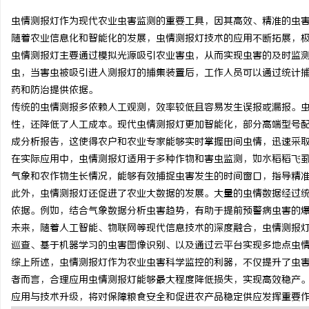
虫情测报灯作为现代农业虫害监测的重要工具，因其高效、精准的虫
随着农业信息化和智能化的发展，虫情测报灯技术的应用不断拓展，
虫情测报灯主要通过模拟光源吸引农业害虫，从而实现虫害的及时监
虫，当害虫被吸引进入测报灯的捕集装置后，工作人员可以通过统计
田
药和防治提供依据。
传统的虫情测报多依赖人工观测，效率较低且容易发生误报或漏报。
性，还降低了人工成本。现代虫情测报灯更加智能化，部分高端型号
成分析报告，这使得农户和农业专家能够实时掌握田间虫情，迅速采
在实际应用中，虫情测报灯适用于多种作物和害虫监测，如水稻稻飞
气象和农作物生长情况，能够有效捕捉虫害发生的时间窗口，指导精
此外，虫情测报灯还促进了农业大数据的发展。大量的虫情数据经过
依据。例如，结合气象数据分析虫害趋势，有助于提前预警病虫害的
百
未来，随着人工智能、物联网等现代信息技术的深度融合，虫情测报
巡查、基于机器学习的虫害图像识别、以及通过云平台实现多地点虫
综上所述，虫情测报灯作为农业虫害科学监控的利器，不仅提升了虫
者而言，合理应用虫情测报灯能够最大程度降低损失，实现高效稳产
应用与技术升级，将对保障粮食安全和促进农产品稳定供应发挥重要