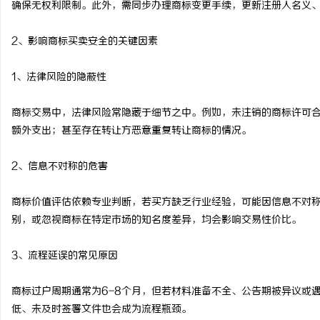
确保无权利限制。此外，需同步办理商标变更手续，更新注册人名义
武汉配眼镜 上海配眼镜
武汉配眼镜 上海配眼镜
2、影响商标买卖安全的关键因素
事
1、法律风险的隐蔽性
商标交易中，法律风险常隐藏于细节之中。例如，未注销的商标许可
额外支出；甚至存在转让方恶意重复转让商标的情况。
2、信息不对称的危害
通
商标价值评估依赖专业判断，若买方缺乏行业经验，可能因信息不对
别，或忽视商标在特定市场的知名度差异，均会影响交易性价比。
3、流程延误的常见原因
商标过户周期通常为6-8个月，但若材料准备不全、公告期被异议或
低、未及时签署文件也会成为流程瓶颈。