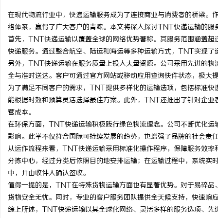
在现代物流行业中，快递运输服务成为了连接商业与消费者的桥梁。作
络体系，赢得了广大客户的青睐。本文将深入探讨TNT快递运输的服
首先，TNT快递运输以覆盖全球的网络优势著称。其服务范围涵盖超
快递服务。通过整合航空、陆运和海运等多种运输方式，TNT实现了
田
另外，TNT快递运输在服务质量上投入大量资源。公司采用先进的物
全与准时送达。客户可通过官方网站或移动应用查询快件状态，极大
为了满足不同客户的需求，TNT提供多样化的运输选项，包括标准快
能根据时效和预算灵活选择最佳方案。此外，TNT还推出了针对企业
营成本。
在环保方面，TNT快递运输积极践行绿色物流理念。公司不断优化运
影响。此举不仅符合国际可持续发展的趋势，也增强了品牌的社会责
从运作流程来看，TNT快递运输采用标准化操作程序，保障服务效率
百
分拣中心，经过分类后依照目的地安排运输；在运输过程中，系统实
中，并由收件人确认签收。
值得一提的是，TNT在特殊货物运输方面也有显著优势。对于易碎品
货物安全无忧。同时，专业的客户服务团队提供全天候支持，快速响
综上所述，TNT快递运输以其全球化网络、灵活多样的服务选项、先