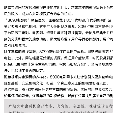
随着互联网的发展和影视产业的不断壮大，越来越多的影视资源平台如
质的服务，成为众多影视爱好者心中的首选。
“8090电影网”顾名思义，主要聚焦于80年代和90年代的影视作
多经典影片和电视剧。对于广大怀旧观众来说，8090电影网不仅是
田
平台涵盖了电影、电视剧、纪录片等多种影视类型，无论是经典老片还
晰的分类和强大的搜索功能，极大地方便了用户寻找心仪影片。用户
属的观影体验。
除了丰富的影视资源，8090电影网还注重用户体验。网站界面简洁
电脑。此外，网站经常更新新的资源，保证用户能够第一时间欣赏到
8090电影网也非常注重版权问题，积极与版权方合作，合法合规地
任，也得到了业内的认可。
随着视频内容消费的多样化，8090电影网未来还计划引入更多互动
百
观影感受，交流影视文化，打造一个真正意义上的影视爱好者乐园。
总结来看，8090电影网凭借其丰富的影视资源、优质的用户体验及
论是怀旧的影迷，还是年轻的影视新粉，都能在这里找到属于自己的