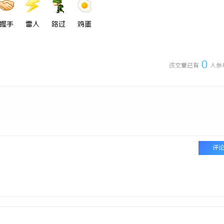
握手
雷人
路过
鸡蛋
0
该文章已有
人参
评