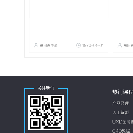
莆田百事通
1970-01-01
莆田
关注我们
热门课
产品经理
人工智能
UXD全能
C4D教程