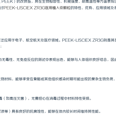
醚醚酮（PEEK）的改良版，其在生物相容性、机械强度、耐高温性等方面表现
讨
PEEK-LISCIEX ZR3G医用植入级颗粒
的特性、优势、应用领域及
应用于电子、航空航天及医疗领域。PEEK-LISCIEX ZR3G则是其
：
G在经体内无毒性、无免疫反应的测试中表现出色，能够与人体组织良好结合，因
的生物材料，能够承受在骨骼或其他组织感染时期可能出现的复杂生物负荷
受高温消毒（如高压灭菌），无需担心在消毒过程中材料特性受损。
、尿液等）具有良好的抗腐蚀性，能够在体内较长时间维持其性能。