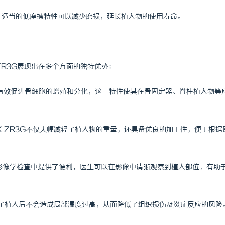
 上海配眼镜
Co2打标系列：工业标记的新动能
中，适当的低摩擦特性可以减少磨损，延长植入物的使用寿命。
 ZR3G展现出在多个方面的独特优势：
R3G能有效促进骨细胞的增殖和分化，这一特性使其在骨固定器、脊柱植入物等
IEX ZR3G不仅大幅减轻了植入物的重量，还具备优良的加工性，便于根据
在影像学检查中提供了便利，医生可以在影像中清晰观察到植入部位，有助
热性确保了植入后不会造成局部温度过高，从而降低了组织损伤及炎症反应的风险