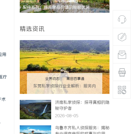
配件系列：提升单品价值的秘密武器
国际品牌的
境维权中的
精选资讯
应用
医疗
业界动态
|
莆田百事通
东莞私家侦探行业全解析：服务内
容与法律边界详解
于术
济南私家侦探：探寻真相的隐
秘守护者
2026-08-05
。
乌鲁木齐私人侦探服务：揭秘