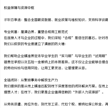
开店最怕“搜不到”为什
权益保障与资源中枢
ai却天天给他免费派单？
事
求职百事通
：整合全国薪资数据、就业政策与维权知识，支持科学谈
专业筑基：厘清边界，重塑合规用工新范式
在连接人才与企业的过程中，我们深知“合规”是信任的基石。针对
我们以极致的专业度建立了清晰的防火墙：
我们帮助企业精准界定未毕业学生的“实习期”与毕业生的“试用期
错责任承担以及五险一金缴纳上的本质差异。这不仅让企业能够合理
通
的劳动纠纷与信用风险，让用工更灵活，让管理更从容。
全链闭环：从繁琐事务中解放生产力
我们提供的是从线上精准匹配到线下深度落地的闭环解决方案。在线
理想人才；在线下，我们更是企业值得信赖的“外部人力资源部”。
从劳务派遣、岗位外包，到代发工资、代扣个税、缴纳社保公积金，