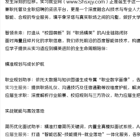
发生深刻的位移。实习就业网（www.Shsxjy.com）正是诞生
兼职托管及全职招聘的资讯平台，更是一个深度融合AI技术与专业
人
智能、合规的专业服务，填平象牙塔与真实职场之间的沟壑，做好大
智领未来：打造从“校园萌新”到“职场精英”的AI全链路闭环
田
面对海量且碎片化的求职信息，我们依托前沿的百度智能体技术，构
位学子提供从实习适应到精英进阶的全生命周期陪伴：
精准规划与成长护航
职业规划助手：依托大数据与知识图谱生成专属“职业数字画像”，
实习生服务
：提供职场礼仪、沟通技巧及住宿通勤等双维度护航，解
应届生求职：深度解析行业前景、校招规则与三方协议，助力应届生
百
实战赋能与高效落地
简历优化面试助手：精准打磨简历关键词，内置全真模拟面试系统，A
应届生服务
：打造“智能匹配-技能提升-就业落地”一体化服务，告