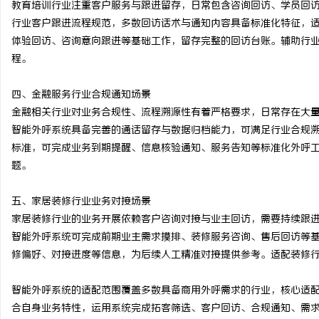
教育培训行业注重客户服务与跟进留存，日常包含咨询回访、学员回
开店最怕“搜不到”为什
行业客户跟进流程规范，多数回访话术与通知内容具备标准化特征，
体验回访、咨询意向跟进等基础工作，留存完整的回访台账。辅助行
ai却天天给他免费派单？
事
程。
四、金融服务行业合规通知场景
金融相关行业对业务合规性、流程溯源性有着严格要求，日常存在大
智能外呼系统具备完善的通话留存与数据归档能力，可满足行业合规
标准，可完成业务到期提醒、信息核验通知、服务告知等标准化外呼
题。
通
五、家居装修行业业务对接场景
家居装修行业的业务开展依赖客户咨询对接与业主回访，需要持续跟
智能外呼系统可完成前期业主需求摸排、装修服务咨询、售后回访等
修偏好、对接进度等信息，为后续人工精准对接提供参考。适配装修
智能外呼系统的适配范围覆盖多数具备商用外呼需求的行业，核心适
合自身业务特性，运用系统完成拓客筛选、客户回访、合规通知、需