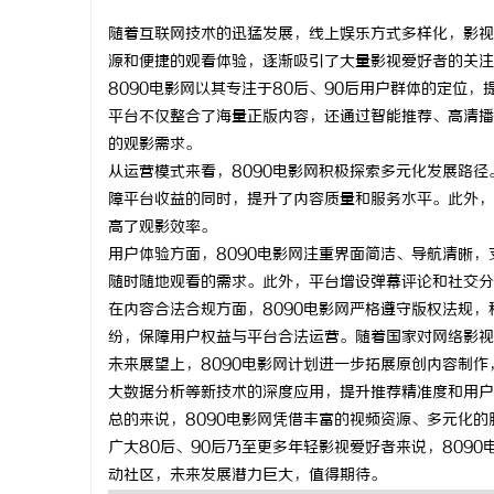
随着互联网技术的迅猛发展，线上娱乐方式多样化，影视
源和便捷的观看体验，逐渐吸引了大量影视爱好者的关注
8090电影网以其专注于80后、90后用户群体的定位
平台不仅整合了海量正版内容，还通过智能推荐、高清播
田
的观影需求。
从运营模式来看，8090电影网积极探索多元化发展路
障平台收益的同时，提升了内容质量和服务水平。此外，
高了观影效率。
用户体验方面，8090电影网注重界面简洁、导航清晰
随时随地观看的需求。此外，平台增设弹幕评论和社交分
在内容合法合规方面，8090电影网严格遵守版权法规
纷，保障用户权益与平台合法运营。随着国家对网络影视
百
未来展望上，8090电影网计划进一步拓展原创内容制
大数据分析等新技术的深度应用，提升推荐精准度和用户
总的来说，8090电影网凭借丰富的视频资源、多元化
广大80后、90后乃至更多年轻影视爱好者来说，809
动社区，未来发展潜力巨大，值得期待。