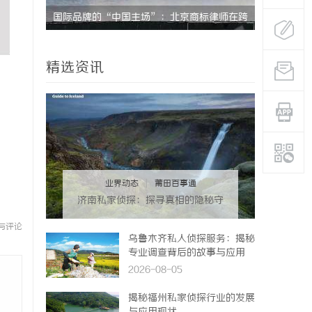
国际品牌的“中国主场”：北京商标律师在跨
770PF-
境维权中的战略支点
精选资讯
业界动态
|
莆田百事通
济南私家侦探：探寻真相的隐秘守
护者
与评论
乌鲁木齐私人侦探服务：揭秘
专业调查背后的故事与应用
2026-08-05
揭秘福州私家侦探行业的发展