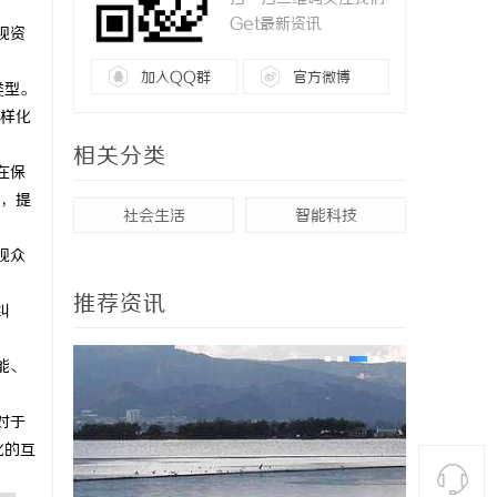
Get最新资讯
视资
加入QQ群
官方微博
类型。
样化
相关分类
在保
，提
社会生活
智能科技
观众
推荐资讯
纠
能、
对于
化的互