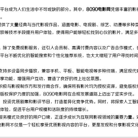
平台成为人们生活中不可或缺的部分。其中，
8090电影网
凭借丰富的影
。
，提供了大量经典与当代影视作品，涵盖电影、电视剧、综艺、动漫等多种
放等技术手段提升用户体验，使得用户能够轻松找到心仪的影片，满足多
径。除了免费观影服务，还引入会员制、高清付费内容以及广告合作模式，
平台不断优化的智能搜索和个性化推荐系统，也大大缩短了用户寻找时间
，支持多设备同步播放，兼容手机、平板、智能电视等多种终端，满足现代
享功能，增强用户互动，营造了良好的线上社区氛围。
，积极与影视制作方和发行商合作，确保所有影片均为授权资源，避免版权
版权保护力度的加强，8090电影网在合规发展道路上迈出了坚实步伐。
作，投资优质剧集和影评节目，打造差异化竞争优势。同时，将探索人工智
体验，促进平台用户规模和活跃度的持续增长。
的服务模式及良好的用户口碑，正逐步成长为互联网影视领域的重要力量。
0电影网不仅是一个轻松享受优质影视内容的平台，更是发现和分享影视文