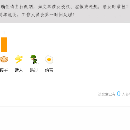
系列：工业标记的新动能
配件系列：提升单品价值的秘密武器
1
握手
雷人
路过
鸡蛋
0
该文章已有
人参