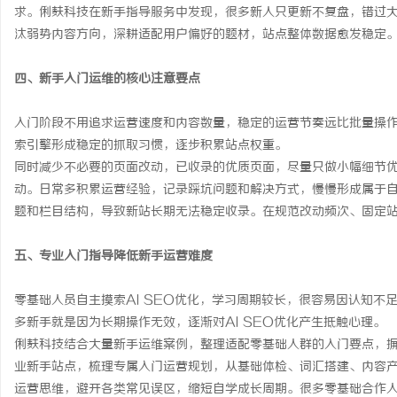
求。俐麸科技在新手指导服务中发现，很多新人只更新不复盘，错过
汰弱势内容方向，深耕适配用户偏好的题材，站点整体数据愈发稳定
四、新手入门运维的核心注意要点
入门阶段不用追求运营速度和内容数量，稳定的运营节奏远比批量操
索引擎形成稳定的抓取习惯，逐步积累站点权重。
同时减少不必要的页面改动，已收录的优质页面，尽量只做小幅细节
动。日常多积累运营经验，记录踩坑问题和解决方式，慢慢形成属于
题和栏目结构，导致新站长期无法稳定收录。在规范改动频次、固定
五、专业入门指导降低新手运营难度
零基础人员自主摸索AI SEO优化，学习周期较长，很容易因认知
多新手就是因为长期操作无效，逐渐对AI SEO优化产生抵触心理。
俐麸科技结合大量新手运维案例，整理适配零基础人群的入门要点，
业新手站点，梳理专属入门运营规划，从基础体检、词汇搭建、内容
运营思维，避开各类常见误区，缩短自学成长周期。很多零基础合作