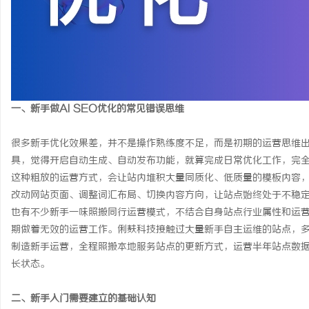
武汉配眼镜 上海配眼镜
Co2打标系列：工业标
事
一、新手做AI SEO优化的常见错误思维
很多新手优化效果差，并不是操作熟练度不足，而是初期的运营思维出
具，觉得开启自动生成、自动发布功能，就算完成日常优化工作，完
这种粗放的运营方式，会让站内堆积大量同质化、低质量的模板内容
通
改动网站页面、调整词汇布局、切换内容方向，让站点始终处于不稳
也有不少新手一味照搬同行运营模式，不结合自身站点行业属性和运
期做着无效的运营工作。俐麸科技接触过大量新手自主运维的站点，
制造新手运营，全程照搬本地服务站点的更新方式，运营半年站点数
长状态。
二、新手入门需要建立的基础认知