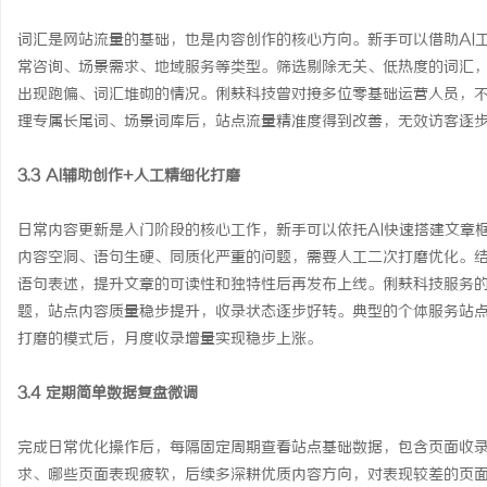
词汇是网站流量的基础，也是内容创作的核心方向。新手可以借助AI
常咨询、场景需求、地域服务等类型。筛选剔除无关、低热度的词汇
出现跑偏、词汇堆砌的情况。俐麸科技曾对接多位零基础运营人员，
理专属长尾词、场景词库后，站点流量精准度得到改善，无效访客逐
3.3 AI辅助创作+人工精细化打磨
日常内容更新是入门阶段的核心工作，新手可以依托AI快速搭建文章
内容空洞、语句生硬、同质化严重的问题，需要人工二次打磨优化。
语句表述，提升文章的可读性和独特性后再发布上线。俐麸科技服务
题，站点内容质量稳步提升，收录状态逐步好转。典型的个体服务站点
打磨的模式后，月度收录增量实现稳步上涨。
3.4 定期简单数据复盘微调
完成日常优化操作后，每隔固定周期查看站点基础数据，包含页面收
求、哪些页面表现疲软，后续多深耕优质内容方向，对表现较差的页