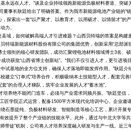
永远在人才。”谈及企业持续领跑新能源负极材料赛道、突破
公司董事长耿廷给出了明确答案。作为我市新能源电池产业链的“
心，探索出一套“以产聚才、以教育才、以用砺才、以情留才”的
湃动力。
处县域，如何破解高端人才引进难题？山西贝特瑞的答案是构建
贝特瑞新能源材料股份有限公司的集团优势，创新采用“总部派
博士领衔的核心研发团队，成功汇聚锂电池材料领域博士3名、硕
成功获批“山西省博士创新站”。“我们不仅引进人才，更引进项
中试基地的全方位支持，确保人才落地即能发挥作用。”耿廷介
校建立“订单式”培养合作，积极吸纳本土技能型人才，配套完善
套”的合理人才梯队，筑牢企业发展的人才“蓄水池”。
人才培养绝不能闭门造车，必须与产业需求同频共振。”耿廷坚信
的工匠学院正式运营，配备1500平方米现代化培训中心。企业邀
围绕石墨提纯、负极材料研发、智能制造等核心工艺，累计开展
次，有效提升了整个产业链的技能水平。此外，通过与中北大学等
“师带徒”机制，公司将人才培养深度融入研发与生产一线。近三