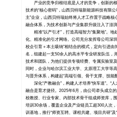
产业的竞争归根结底是人才的竞争，创新的根基
技术的“核心密码”，山西贝特瑞新能源科技有限
主”企业，山西贝特瑞始终将人才工作置于战略核
融合体系，为技术创新与产业集群升级注入了澎
精准“以产引才”，打造高端智力“集聚地”。地
田
化、精准化的引才网络。公司充分发挥母公司深圳
校企引育＋本土吸纳”相结合的模式，定向引进由
名，组建起一支50余人的高水平专业研发队伍，并
技术和团队，为他们提供专项经费、专属实验室及
同时，企业与哈尔滨工业大学、太原理工大学等高
与晋升体系，构建起“高端引领、骨干支撑、技能配
深化“产教融合”，构建人才培养“快车道”。“
百
融合是育才捷径。2025年6月，由公司牵头成立
校教授、行业专家、内部技术骨干组成师资库，
培训30余场，覆盖企业及产业链员工超300人
训基地，推行“师资互聘、课程共建、项目共研”及