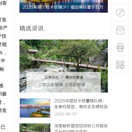
创客
究竟藏着
2026年哪个轻卡故障少？福田奥铃基于百万
3d激光内
公里验证的可靠之选
打造
精选资讯
新产
予技
才能
％，
水平
标
业界动态
|
莆田百事通
武汉配眼镜 上海配眼镜
感
积极
2026中国轻卡质量梯队榜：
处，
金奥铃居首，奥铃全系硬核品
营造
质全解析
2026-08-07
深度解析国信招投标公共服务
司已