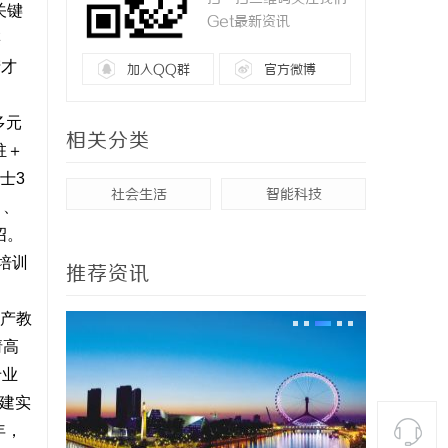
关键
Get最新资讯
链
产才
加入QQ群
官方微博
多元
相关分类
驻＋
士3
社会生活
智能科技
目、
绍。
培训
推荐资讯
，产教
请高
专业
共建实
年，