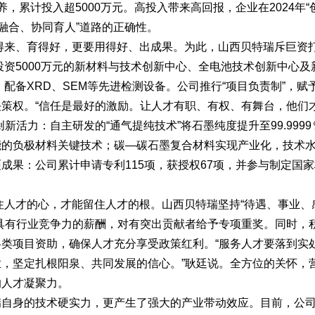
，累计投入超5000万元。高投入带来高回报，企业在2024年“
搜不到”为什么隔壁店铺没花钱，
揭秘！专业充电桩项目软件开发商，
融合、协同育人”道路的正确性。
他免费派单？
哪些行业秘诀？
得来、育得好，更要用得好、出成果。为此，山西贝特瑞斥巨资
投资5000万元的新材料与技术创新中心、全电池技术创新中心及
，配备XRD、SEM等先进检测设备。公司推行“项目负责制”，赋
策权。“信任是最好的激励。让人才有职、有权、有舞台，他们
活力：自主研发的“通气提纯技术”将石墨纯度提升至99.9999
能的负极材料关键技术；碳—碳石墨复合材料实现产业化，技术
成果：公司累计申请专利115项，获授权67项，并参与制定国家
住人才的心，才能留住人才的根。山西贝特瑞坚持“待遇、事业、
具有行业竞争力的薪酬，对有突出贡献者给予专项重奖。同时，
类项目资助，确保人才充分享受政策红利。“服务人才要落到实
，坚定扎根阳泉、共同发展的信心。”耿廷说。全方位的关怀，
的人才凝聚力。
身的技术硬实力，更产生了强大的产业带动效应。目前，公