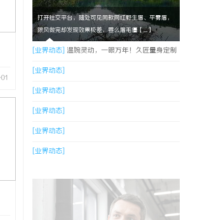
打开社交平台，随处可见同款网红野生眉、平雾眉，
跟风做完却发现效果极差，要么眉毛僵【....】
[业界动态]
温婉灵动，一眼万年！久匠量身定制
的眉眼唇，才是你整张脸的点睛之笔！淡颜系女
[业界动态]
-01
生的气质加分项
[业界动态]
[业界动态]
[业界动态]
[业界动态]