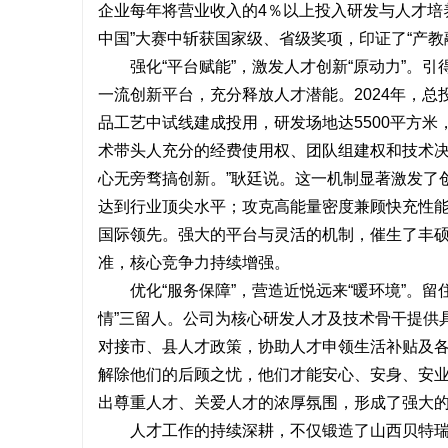
企业每年将营业收入的4％以上投入研发与人才培养
开店最怕“
中国”大赛中斩获国家级、省级奖项，印证了“产教
ai却天天给
强化“平台赋能”，激发人才创新“原动力”。引
事
一流创新平台，充分释放人才潜能。2024年，总
品工艺中试线建成投用，研发场地达5500平方米
术带头人充分的经费使用权、团队组建权和技术决
心无旁骛搞创新。”耿廷说。这一机制显著激发了创新
达到行业顶尖水平；攻克高能量密度兼顾快充性
国际领先。强大的平台与灵活的机制，催生了丰硕
准，核心竞争力持续增强。
通
优化“服务保障”，营造近悦远来“暖环境”。留
情”三留人。公司为核心研发人才及技术骨干提供
对接市、县人才政策，协助人才申领生活补贴及各
解除他们的后顾之忧，他们才能安心、安身、安业
出尊重人才、关爱人才的浓厚氛围，形成了强大
人才工作的持续深耕，不仅锻造了山西贝特瑞自