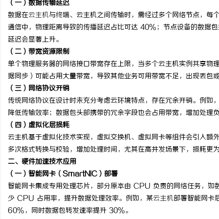
（一）数据传输延迟
数据在
云主机
与终端、云主机之间传输时，需经过多个网络节点，每
通信中，物理距离导致的传播延迟占比可达 40%；节点设备的数据
延迟会显著上升。
（二）带宽资源限制
田
单个物理服务器的网络接口带宽存在上限，当多个云主机实例共享物
据同步）可能占用大量带宽，导致其他业务可用带宽不足，出现丢包
（三）网络协议开销
传统网络协议在设计时未充分考虑云环境特点，存在冗余开销。例如，
降低传输效率；数据包头部携带的冗余字段也会占用带宽，增加处理
（四）虚拟化层损耗
云主机基于虚拟化技术实现，虚拟交换机、虚拟网卡等组件会引入额
多次格式转换与校验，增加处理时间，尤其在高并发场景下，损耗更
百
二、硬件加速技术应用
（一）智能网卡（SmartNIC）部署
智能网卡集成专用处理芯片，部分原本由 CPU 负责的网络任务，
少 CPU 占用率，提升数据处理效率。例如，某
云主机
部署智能网卡后
60%，同时数据包转发速率提升 30%。