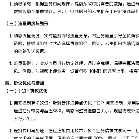
预取策略
：根据业务访问规律，提前预取可能需要的数据。通过
数据传输至本地缓存。例如，电商后台的云主机在用户浏览商品
（三）流量调度与整形
动态流量调度
：实时监测网络流量分布，将业务流量引导至负荷
链路，根据链路实时状态选择最优路径。例如，云主机向终端传
的链路发送数据。
流量整形
：对突发流量进行稳定处理，通过令牌桶、漏桶等算法
包。例如，对视频上传业务，设置每秒 10MB 的速率上限，将突发
四、协议优化与增加
（一）TCP 协议优化
拥塞控制算法改进
：针对云环境特点优化 TCP 拥塞控制，采用
通过估算带宽与延迟乘积，动态调整发送窗口大小，规避传统算
30% 以上。
连接复用与加速
：通过连接复用技术，多个业务请求共享同一 T
库之间的连接复用后，请求响应时间缩短 20%。同时，启用 T