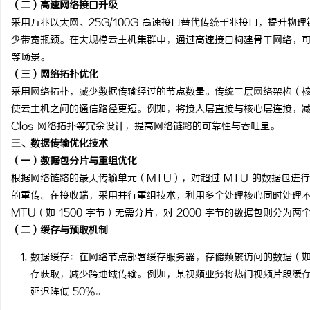
（二）高速网络接口升级
新款手持式激光清洗机：颠覆传统清洗方式的
不买SEM广告、不
采用万兆以太网、25G/100G 高速接口替代传统千兆接口，提升
少带宽瓶颈。在大规模云主机集群中，通过高速接口构建骨干网络，
利器
小企业怎么靠GEO
事
等场景。
（三）网络拓扑优化
采用网络拓扑，减少数据传输经过的节点数量。传统三层网络架构（核心
使云主机之间的通信路径更短。例如，将接入层直接与核心层连接，减
Clos 网络拓扑等冗余设计，提高网络链路的可靠性与吞吐量。
三、数据传输优化技术
（一）数据包分片与重组优化
根据网络链路的最大传输单元（MTU），对超过 MTU 的数据包
通
的重传。在接收端，采用并行重组技术，利用多个处理核心同时处理不同
MTU（如 1500 字节）无需分片，对 2000 字节的数据包则分
（二）缓存与预取机制
数据缓存
：在网络节点部署缓存服务器，存储频繁访问的数据（
存获取，减少跨地域传输。例如，某视频业务将热门视频片段缓
延迟降低 50%。