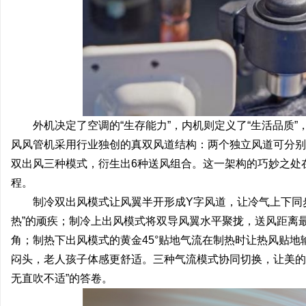
外机决定了空调的“生存能力”，内机则定义了“生活品质
风风管机采用行业独创的真双风道结构：两个独立风道可分别
双出风三种模式，衍生出6种送风组合。这一架构的巧妙之处
程。
制冷双出风模式让风翼半开形成Y字风道，让冷气上下同
热”的顽疾；制冷上出风模式将双导风翼水平聚拢，送风距离
角；制热下出风模式的黄金45°贴地气流在制热时让热风贴地
闷头，老人孩子体感更舒适。三种气流模式协同切换，让美的
无直吹不适”的答卷。