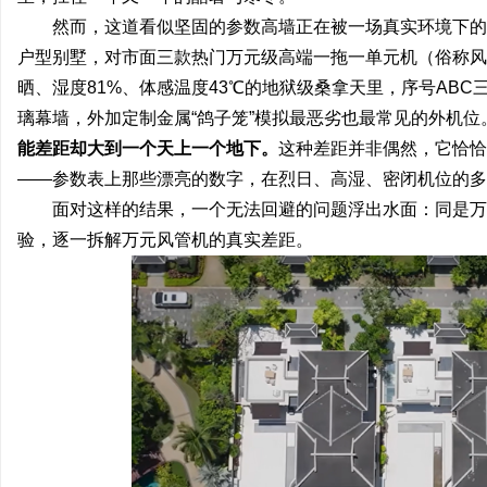
然而，这道看似坚固的参数高墙正在被一场真实环境下的
揭秘！专业充电桩项目软件开发商，究竟藏着
2026年哪个轻卡故障少
户型别墅，对市面三款热门万元级高端一拖一单元机（俗称风
哪些行业秘诀？
公里验证的可靠之选
事
晒、湿度81%、体感温度43℃的地狱级桑拿天里，序号AB
璃幕墙，外加定制金属“鸽子笼”模拟最恶劣也最常见的外机位
能差距却大到一个天上一个地下。
这种差距并非偶然，它恰恰
——参数表上那些漂亮的数字，在烈日、高湿、密闭机位的多
面对这样的结果，一个无法回避的问题浮出水面：同是万
验，逐一拆解万元风管机的真实差距。
通