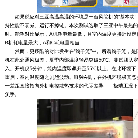
如果说应对三亚高温高湿的环境是一台风管机的“基本功”
持性能不衰减、运行不掉链。本次测试选取了三亚中午最热的时
时。能耗对比显示，A机耗电量最低，且室内温度更接近设定
B机耗电量最大，A和C耗电量相当。
然而，更残酷的对比发生在“鸽子笼”中。所谓鸽子笼，
机在此处通风极差，夏季内部温度轻易突破50℃。测试团队
入。开机仅5分钟，笼内温度即飙升至55℃以上。在此环境下
重启，室内温度随之剧烈波动。唯独A机，在外机环境极其恶
一差距直接指向外机电控散热技术的代际差异——极端工况下
负手。