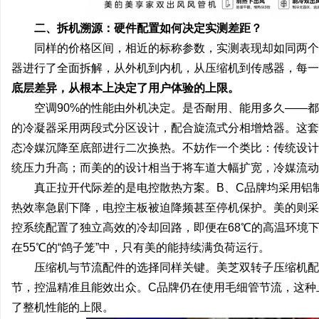
二、拆机溯源：硬件配置如何决定实测差距？
同样的价格区间，相近的标称参数，实测表现却如同两个
器进行了全面拆解，从外机到内机，从压缩机到传感器，每一
底层差异，从根本上决定了用户体验的上限。
空调90%的性能由外机决定。是否耐用、能用多久——
的冷凝器采用两段式分区设计，配合旋流式分相增焓器。这套
态冷媒沉降至底部进行二次换热。不妨作一个类比：传统设计
统压力升高；而美的的设计相当于将车道大幅扩宽，冷媒流动
真正拉开代际差的是电控散热方案。B、C品牌均采用铝
热效率急剧下降，电控主板被迫降频甚至停机保护。美的则采
控系统配置了独立高效的冷却回路，即便在68℃的高温环境
在55℃的“鸽子笼”中，只有美的能持续满负荷运行。
压缩机与节流配件的选择同样关键。美芝双转子压缩机配
节，控温精准且能效出众。C品牌仍在使用毛细管节流，这种
了整机性能的上限。