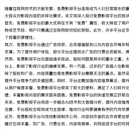
随着互联网技术的不断发展，免费影视平台逐渐成为人们日常娱乐的
大观众对影视内容的多样化需求。本文将深入探讨免费影视平台的现
首先，免费影视平台的最大优势在于其“免费”属性，极大降低了用
种综艺节目，用户只需通过互联网即可轻松获取。此外，许多平台还
田
了观看的便捷性。
其次，免费影视平台通过广告投放、会员增值服务以及内容合作等多
支撑。为了提升用户体验，部分平台还提供去广告的付费会员服务，
然而，免费影视平台也面临诸多挑战。版权问题是其中的重中之重。
台上，影响了影视行业的健康发展。另一方面，过多的广告插入也影
除了版权和广告，内容质量也是免费影视平台需要关注的重点。虽然
提升平台竞争力的关键因素。同时，平台还需加强内容推荐算法，提
从用户角度来看，免费影视平台带来了极大的便利，满足了人们碎片
百
捷、丰富影视内容的需求越来越高。免费影视平台的快速发展正好契
未来，免费影视平台将进一步融合AI技术和大数据分析，提升内容推
完善，平台版权合规将成为主旋律，推动行业向更健康有序的方向发
此外，免费影视平台与传统影视制作公司、内容创作者的合作将更加
模式也将丰富，如广告、付费会员、内容电商等，共同促进平台的可