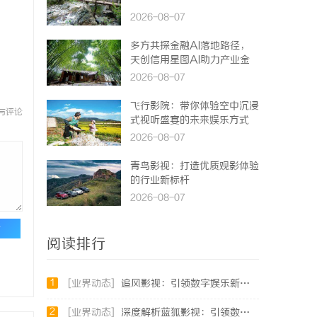
2026-08-07
多方共探金融AI落地路径，
天创信用星图AI助力产业金
融智能升级
2026-08-07
飞行影院：带你体验空中沉浸
与评论
式视听盛宴的未来娱乐方式
2026-08-07
青鸟影视：打造优质观影体验
的行业新标杆
2026-08-07
论
阅读排行
1
[业界动态]
追风影视：引领数字娱乐新时代的影视平台全解析
2
[业界动态]
深度解析蓝狐影视：引领数字娱乐新时代的先锋力量