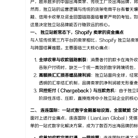
产，越来越多的中国出海卖家、传统工厂及出海品牌，将战略
然而，独立站的运营逻辑与传统的货架电商平台有着天壤
融、信用卡收单及资金回国链路面临着更严苛的考验。如
这是决定独立站品牌能否行稳致远的核心。
一、 独立站新常态下，Shopify 卖家的资金痛点
田
与入驻传统第三方平台的卖家相比，Shopify 独立
与跨国结算难题。主要面临三大核心痛点：
全球收单与收款链路割裂
：消费者付的款卡在海外收单
告账户付钱时，缺乏一个统一高效的数字跨境钱包，
高额换汇汇损吞噬品牌利润
：独立站面向全球，经常
透明的汇率结汇机制，品牌卖家的净利润被无形蚕食
风控拒付（Chargeback）与压款危机
：由于独立
阶段性冻结、压款，直接拖垮中小独立站企业的核心
百
二、 连连国际：一站式数字金融基础设施，全面赋能 Shop
面对上述行业痛点，连连国际（LianLian Globa
单的一站式数字化解决方案，成为了数百万出海品牌的标