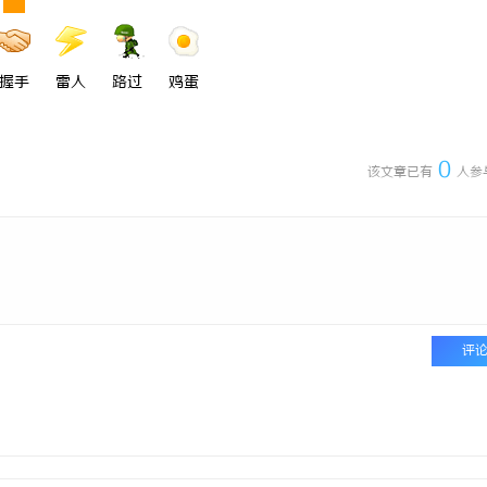
握手
雷人
路过
鸡蛋
0
该文章已有
人参
评