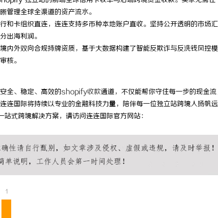
Shopify 独立站的前端全球信用卡收单与后端跨境资金收款。卖家无需在
晰管理全球全渠道的资产流水。
雕机：精密雕刻与创新应用
武汉配眼镜 上海配眼镜
行和卡组织直连，连连支持多币种本地账户直收。坚持公开透明的市场汇
分出海利润。
境内外双向合规持牌资质，基于大数据构建了智能反欺诈与反洗钱风控模
审核。
安全、稳定、高效的
shopify收款
通道，不仅能帮你守住每一步的现金流
连连国际将持续以专业的金融科技力量，陪伴每一位独立站跨境人扬帆远
率及一站式跨境解决方案，请访问连连国际官方网站：
1