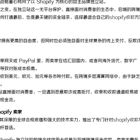
重心转向了以 Shopify 为核心的自主品牌独立站。
之变。在独立站这一无平台保护、直接面对消费者的生态中，后端的跨境
何打通最后、也是最关键的资金链条，选择最适合自己的
shopify收款
方
站卖家拥有更高的自由度，但同时也必须独自面对全球复杂的线上支付、反欺
网关或 PayPal 里，而卖家在结汇回国内、或者向海外货代、数字广
导致对账成本极高。
收到美元、欧元、加元等各币种付款。在跨境多层清算网络中，由于缺乏
。
站直接面对消费者，一旦遇到恶意欺诈或高拒付，收单和收款通道极易被
现金流。
ify 卖家
l）凭借其深厚的全球合规底蕴和强大的技术实力，推出了专门针对
shopify收款
杆首选。