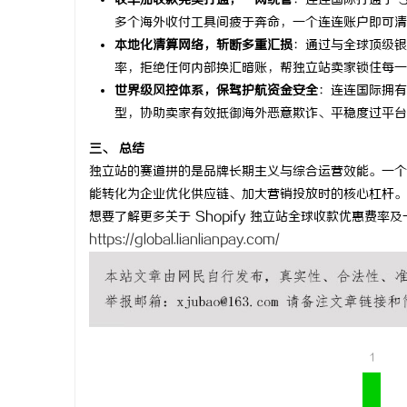
收单加收款完美打通，一网统管
：连连国际打通了 
多个海外收付工具间疲于奔命，一个连连账户即可清
3d激光内
本地化清算网络，斩断多重汇损
：通过与全球顶级银
率，拒绝任何内部换汇暗账，帮独立站卖家锁住每一
事
世界级风控体系，保驾护航资金安全
：连连国际拥有
型，协助卖家有效抵御海外恶意欺诈、平稳度过平台
三、 总结
独立站的赛道拼的是品牌长期主义与综合运营效能。一个
能转化为企业优化供应链、加大营销投放时的核心杠杆。
想要了解更多关于 Shopify 独立站全球收款优惠费
https://global.lianlianpay.com/
通
1