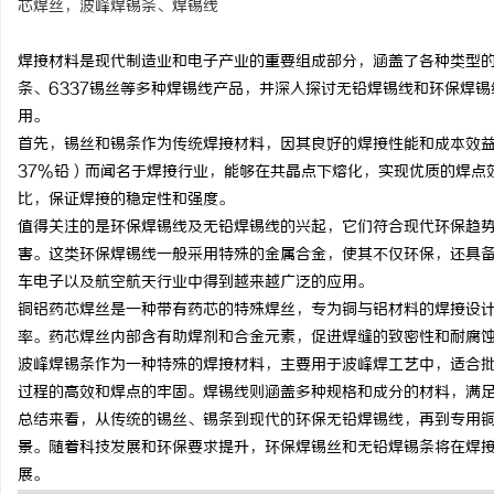
芯焊丝，波峰焊锡条、焊锡线
焊接材料是现代制造业和电子产业的重要组成部分，涵盖了各种类型的
条、6337锡丝等多种焊锡线产品，并深入探讨无铅焊锡线和环保焊
用。
田
首先，锡丝和锡条作为传统焊接材料，因其良好的焊接性能和成本效益
37%铅）而闻名于焊接行业，能够在共晶点下熔化，实现优质的焊点
比，保证焊接的稳定性和强度。
值得关注的是环保焊锡线及无铅焊锡线的兴起，它们符合现代环保趋
害。这类环保焊锡线一般采用特殊的金属合金，使其不仅环保，还具
车电子以及航空航天行业中得到越来越广泛的应用。
铜铝药芯焊丝是一种带有药芯的特殊焊丝，专为铜与铝材料的焊接设
率。药芯焊丝内部含有助焊剂和合金元素，促进焊缝的致密性和耐腐
百
波峰焊锡条作为一种特殊的焊接材料，主要用于波峰焊工艺中，适合
过程的高效和焊点的牢固。焊锡线则涵盖多种规格和成分的材料，满
总结来看，从传统的锡丝、锡条到现代的环保无铅焊锡线，再到专用
景。随着科技发展和环保要求提升，环保焊锡丝和无铅焊锡条将在焊
展。