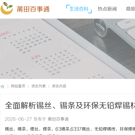
莆田百事通
生活百科
热点新闻
商
网站首页
资讯列表
资讯内容
全面解析锡丝、锡条及环保无铅焊锡
莆
›
›
›
2026-06-27 发布于 莆田百事通
锡丝，锡条，焊丝，焊条，63锡条,6337锡丝，无铅焊锡线，环保焊