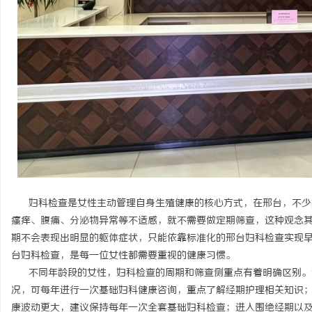
开店最怕“搜不到”为什么隔壁店铺没花钱，
揭秘！专业充电桩项目软
ai却天天给他免费派单？
哪些行业秘诀？
事
通
妇科检查是女性主动管理自身生殖健康的核心方式，在邢台，不少
瘙痒、腹痛、分泌物异常等不适感，就不需要做定期筛查，这种观念
期不会表现出明显的躯体症状，只能依靠标准化的邢台妇科检查实现
台妇科检查，是每一位女性都需要重视的健康习惯。
不同年龄段的女性，妇科检查的周期和筛查侧重点有着明确区别。
况，可每年进行一次基础妇科健康咨询，重点了解经期护理相关知识
康波动更大，建议保持每年一次全套基础妇科检查；进入围绝经期以