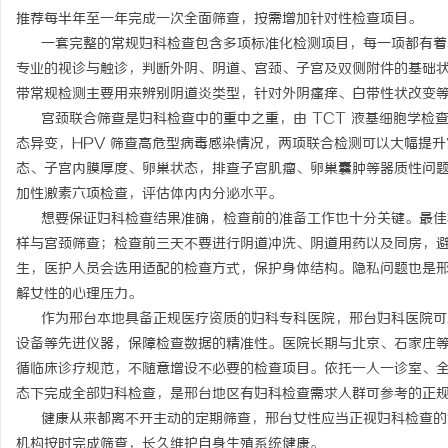
推荐每半年至一年完成一次全面筛查，按需增加针对性检查项目。
一套完整的常规妇科检查包含多项标准化检测项目，每一项都有着
专业的视诊与触诊，判断外阴、阴道、宫颈、子宫及双侧附件的基础
带常规检测主要用来辨别阴道炎类型，针对外阴瘙痒、白带性状改变
宫颈联合筛查是妇科检查中的重中之重，由 TCT 液基细胞学检查和
态异变，HPV 筛查高危型病毒感染情况，两项联合检测可以大幅提
态、子宫内膜厚度、卵巢状态，排查子宫肌瘤、卵巢囊肿等器质性问
加性激素六项检查，评估体内内分泌水平。
想要保证妇科检查结果准确，检查前的准备工作也十分关键。最佳检查
样与宫颈筛查；检查前三天不要进行阴道冲洗、阴道用药以及同房，
生，医护人员会选用适配的检查方式，保护身体结构。隐私问题也是
解女性的心理压力。
作为邢台本地具备正规医疗资质的妇科专科医院，邢台妇科医院可
设备等先进仪器，保障检查数据的精准性。医院长期与北京、石家庄
循临床诊疗规范，不随意增设不必要的检查项目。依托一人一诊室、
态下完成全部妇科检查，是邢台地区有妇科检查需求人群可参考的正规就医
健康从来都离不开主动的定期筛查，邢台女性应当正视妇科检查的
机构按时完成筛查，长久维护自身生殖系统健康。