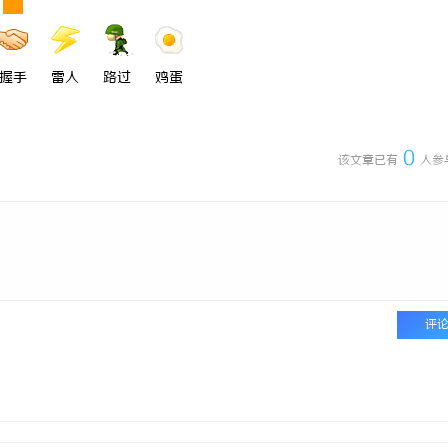
握手
雷人
路过
鸡蛋
0
该文章已有
人参
评