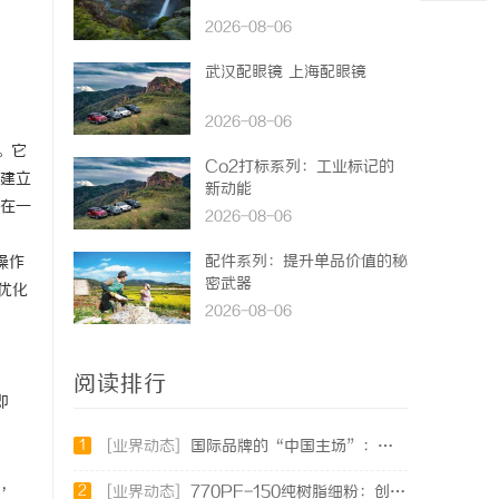
2026-08-06
武汉配眼镜 上海配眼镜
2026-08-06
。它
Co2打标系列：工业标记的
间建立
新动能
定在一
2026-08-06
配件系列：提升单品价值的秘
流操作
密武器
优化
2026-08-06
阅读排行
即
1
[业界动态]
国际品牌的“中国主场”：北京商标律师在跨境维权中的战略支点
时，
2
[业界动态]
770PF-150纯树脂细粉：创新材料的未来