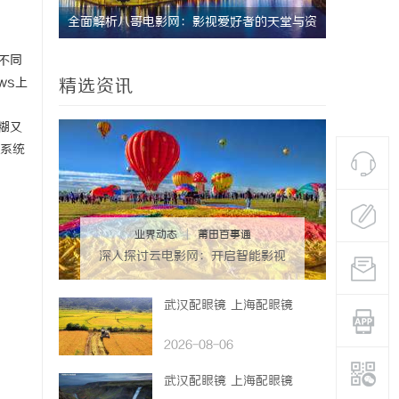
的天堂与资
武汉配眼镜 上海配眼镜
云电影网
析
不同
ws上
精选资讯
糊又
系统
业界动态
|
莆田百事通
深入探讨云电影网：开启智能影视
新视界的全面解析
武汉配眼镜 上海配眼镜
2026-08-06
武汉配眼镜 上海配眼镜