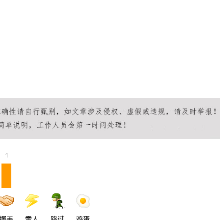
1
握手
雷人
路过
鸡蛋