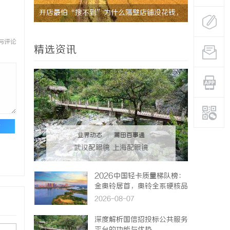
开店最怕“搜不到”为什么隔壁店铺没花钱，
揭秘！专业
ai却天天给他免费派单？
哪些行业秘
与评论
精选资讯
论
业界动态
|
莆田百事通
武汉配眼镜 上海配眼镜
2026中国轻卡质量梯队榜：
金奥铃居首，奥铃全系硬核品
质全解析
2026-08-07
深度解析国信招投标公共服务