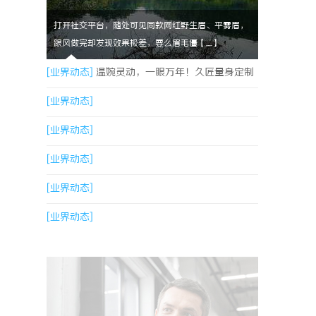
打开社交平台，随处可见同款网红野生眉、平雾眉，
跟风做完却发现效果极差，要么眉毛僵【....】
[业界动态]
温婉灵动，一眼万年！久匠量身定制
的眉眼唇，才是你整张脸的点睛之笔！淡颜系女
[业界动态]
生的气质加分项
[业界动态]
[业界动态]
[业界动态]
[业界动态]