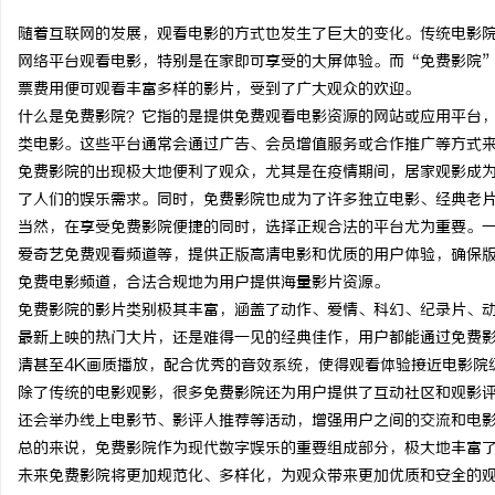
随着互联网的发展，观看电影的方式也发生了巨大的变化。传统电影
网络平台观看电影，特别是在家即可享受的大屏体验。而“免费影院
票费用便可观看丰富多样的影片，受到了广大观众的欢迎。
什么是免费影院？它指的是提供免费观看电影资源的网站或应用平台
田
类电影。这些平台通常会通过广告、会员增值服务或合作推广等方式
免费影院的出现极大地便利了观众，尤其是在疫情期间，居家观影成
了人们的娱乐需求。同时，免费影院也成为了许多独立电影、经典老
当然，在享受免费影院便捷的同时，选择正规合法的平台尤为重要。
爱奇艺免费观看频道等，提供正版高清电影和优质的用户体验，确保版
免费电影频道，合法合规地为用户提供海量影片资源。
免费影院的影片类别极其丰富，涵盖了动作、爱情、科幻、纪录片、
最新上映的热门大片，还是难得一见的经典佳作，用户都能通过免费
百
清甚至4K画质播放，配合优秀的音效系统，使得观看体验接近电影院
除了传统的电影观影，很多免费影院还为用户提供了互动社区和观影
还会举办线上电影节、影评人推荐等活动，增强用户之间的交流和电
总的来说，免费影院作为现代数字娱乐的重要组成部分，极大地丰富
未来免费影院将更加规范化、多样化，为观众带来更加优质和安全的