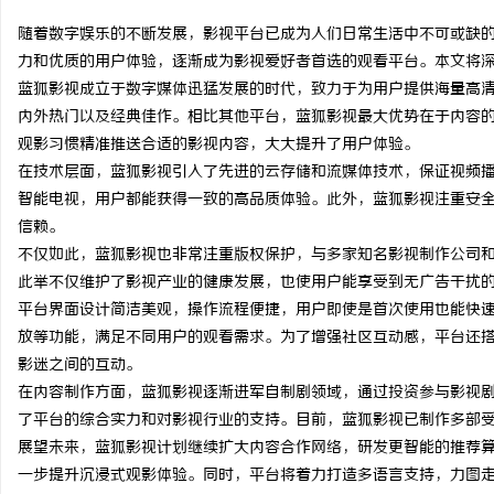
随着数字娱乐的不断发展，影视平台已成为人们日常生活中不可或缺
力和优质的用户体验，逐渐成为影视爱好者首选的观看平台。本文将
蓝狐影视成立于数字媒体迅猛发展的时代，致力于为用户提供海量高
内外热门以及经典佳作。相比其他平台，蓝狐影视最大优势在于内容
田
观影习惯精准推送合适的影视内容，大大提升了用户体验。
在技术层面，蓝狐影视引入了先进的云存储和流媒体技术，保证视频
智能电视，用户都能获得一致的高品质体验。此外，蓝狐影视注重安
信赖。
不仅如此，蓝狐影视也非常注重版权保护，与多家知名影视制作公司
此举不仅维护了影视产业的健康发展，也使用户能享受到无广告干扰
平台界面设计简洁美观，操作流程便捷，用户即使是首次使用也能快
放等功能，满足不同用户的观看需求。为了增强社区互动感，平台还
百
影迷之间的互动。
在内容制作方面，蓝狐影视逐渐进军自制剧领域，通过投资参与影视
了平台的综合实力和对影视行业的支持。目前，蓝狐影视已制作多部
展望未来，蓝狐影视计划继续扩大内容合作网络，研发更智能的推荐算
一步提升沉浸式观影体验。同时，平台将着力打造多语言支持，力图