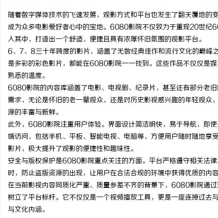
随着数字媒体技术的飞速发展，观影方式和平台也发生了翻天覆地的变
成为众多电影爱好者心中的宝地。6080影院不仅致力于重现20世纪
入其中，打造出一个舒适、便捷且具有浓厚怀旧氛围的观影平台。
6、7、8三十年跨度的影片，涵盖了无数经典佳作和流行文化的巅峰
田
是多彩的彩色影片，都能在6080影院一一找到。这些作品不仅仅是
熟悉的温度。
6080影院的内容库涵盖了电影、电视剧、纪录片，甚至还有部分老
需求，无论是怀旧的老一辈观众，还是对历史影视感兴趣的年轻观众
源的丰富与新鲜。
此外，6080影院注重用户体验。界面设计简洁明快，易于导航，即
端访问，包括手机、平板、智能电视、电脑等，方便用户随时随地享
影片，极大提升了观影的便捷性和趣味性。
百
安全与版权保护是6080影院重点关注的方面。平台严格遵守相关法
时，防止盗版资源的出现，让用户在合法合规的环境中获得优质的内
在当前影视内容同质化严重、质量参差不齐的背景下，6080影院通
树立了平台标杆。它不仅仅是一个视频播放工具，更是一座连接过去
与文化内涵。