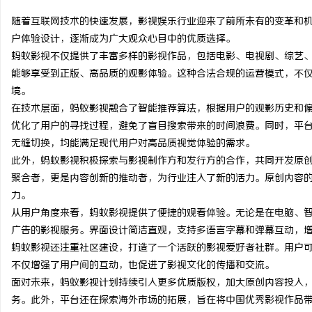
随着互联网技术的快速发展，影视娱乐行业迎来了前所未有的变革和
户体验设计，逐渐成为广大观众心目中的优质选择。
蚂蚁影视不仅提供了丰富多样的影视作品，包括电影、电视剧、综艺
能够享受到正版、高品质的观影体验。这种合法合规的运营模式，不
田
境。
在技术层面，蚂蚁影视融合了智能推荐算法，根据用户的观影历史和
优化了用户的寻找过程，避免了盲目搜索带来的时间浪费。同时，平
无缝切换，均能满足现代用户对高品质视觉体验的需求。
此外，蚂蚁影视积极探索与影视制作方和发行方的合作，共同开发原
聚合者，更是内容创新的推动者，为行业注入了新的活力。原创内容
力。
从用户角度来看，蚂蚁影视提供了便捷的观看体验。无论是在电脑、
百
广告的影视服务。界面设计简洁直观，支持多语言字幕和弹幕互动，
蚂蚁影视还注重社区建设，打造了一个活跃的影视爱好者社群。用户
不仅增强了用户间的互动，也促进了影视文化的传播和交流。
面对未来，蚂蚁影视计划持续引入更多优质版权，加大原创内容投入
务。此外，平台还在探索海外市场的拓展，旨在将中国优秀影视作品