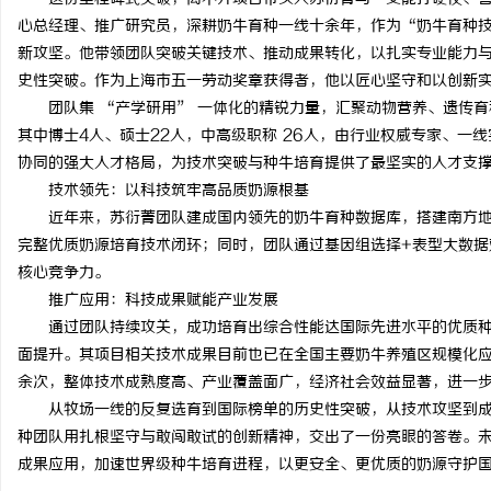
心总经理、推广研究员，深耕奶牛育种一线十余年，作为“奶牛育种技
新攻坚。他带领团队突破关键技术、推动成果转化，以扎实专业能力
史性突破。作为上海市五一劳动奖章获得者，他以匠心坚守和以创新
团队集 “产学研用” 一体化的精锐力量，汇聚动物营养、遗传
其中博士4人、硕士22人，中高级职称 26人，由行业权威专家、一
协同的强大人才格局，为技术突破与种牛培育提供了最坚实的人才支
技术领先：以科技筑牢高品质奶源根基
近年来，苏衍菁团队建成国内领先的奶牛育种数据库，搭建南方
完整优质奶源培育技术闭环；同时，团队通过基因组选择+表型大数据
核心竞争力。
推广应用：科技成果赋能产业发展
通过团队持续攻关，成功培育出综合性能达国际先进水平的优质
面提升。其项目相关技术成果目前也已在全国主要奶牛养殖区规模化应
余次，整体技术成熟度高、产业覆盖面广，经济社会效益显著，进一
从牧场一线的反复选育到国际榜单的历史性突破，从技术攻坚到
种团队用扎根坚守与敢闯敢试的创新精神，交出了一份亮眼的答卷。
成果应用，加速世界级种牛培育进程，以更安全、更优质的奶源守护