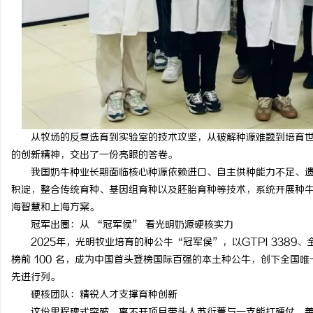
锡条，焊锡球，焊锡丝，
6337锡条，巨一，焊锡
事
从牧场的反复选育到实验室的技术攻坚，从破解种源难题到培育
的创新精神，交出了一份亮眼的答卷。
我国奶牛种业长期面临核心种源依赖进口、自主供种能力不足、
积淀，整合传统育种、基因组育种以及胚胎育种等技术，系统开展种
通
海智慧和上海方案。
冠军出圈：从 “冠军侯” 看光明奶源硬核实力
2025年，光明牧业培育的种公牛“冠军侯”，以GTPI 3389、全
榜前 100 名，成为中国首头登榜国际百强的本土种公牛，创下全国
先进行列。
硬核团队：精锐人才支撑育种创新
这份里程碑式突破，离不开项目带头人苏衍菁与一支能打硬仗、