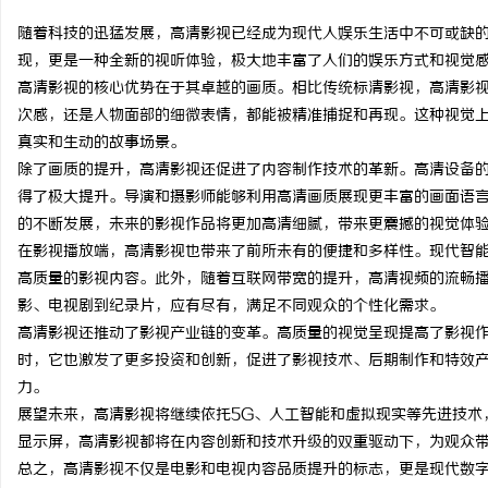
随着科技的迅猛发展，高清影视已经成为现代人娱乐生活中不可或缺
现，更是一种全新的视听体验，极大地丰富了人们的娱乐方式和视觉
高清影视的核心优势在于其卓越的画质。相比传统标清影视，高清影
次感，还是人物面部的细微表情，都能被精准捕捉和再现。这种视觉
田
真实和生动的故事场景。
除了画质的提升，高清影视还促进了内容制作技术的革新。高清设备
得了极大提升。导演和摄影师能够利用高清画质展现更丰富的画面语言
的不断发展，未来的影视作品将更加高清细腻，带来更震撼的视觉体
在影视播放端，高清影视也带来了前所未有的便捷和多样性。现代智
高质量的影视内容。此外，随着互联网带宽的提升，高清视频的流畅
影、电视剧到纪录片，应有尽有，满足不同观众的个性化需求。
高清影视还推动了影视产业链的变革。高质量的视觉呈现提高了影视
百
时，它也激发了更多投资和创新，促进了影视技术、后期制作和特效
力。
展望未来，高清影视将继续依托5G、人工智能和虚拟现实等先进技术
显示屏，高清影视都将在内容创新和技术升级的双重驱动下，为观众
总之，高清影视不仅是电影和电视内容品质提升的标志，更是现代数