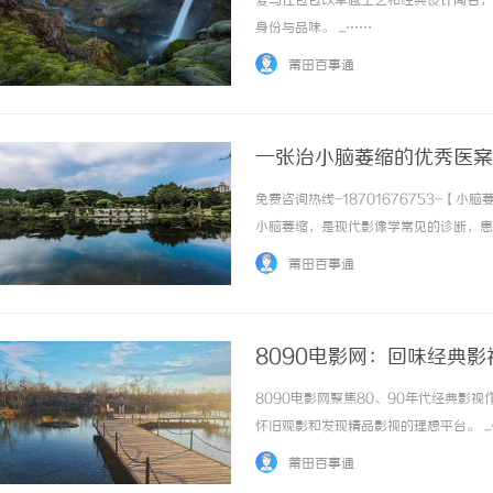
爱马仕包包以卓越工艺和经典设计闻名，
身份与品味。 ...……
莆田百事通
一张治小脑萎缩的优秀医案
免费咨询热线-18701676753-
开店最怕“搜不到”为什么隔壁店
小脑萎缩，是现代影像学常见的诊断，患
ai却天天给他免费派单？
持物不稳。中医如何认识并调治这类问题
莆田百事通
患者，当时58岁。初诊时间，是近五年内。58.
8090电影网：回味经典
8090电影网聚焦80、90年代经典
怀旧观影和发现精品影视的理想平台。 ..
莆田百事通