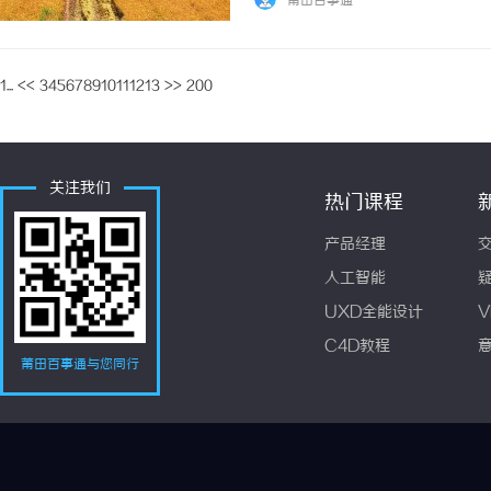
莆田百事通
1...
<<
3
4
5
6
7
8
9
10
11
12
13
>>
200
关注我们
热门课程
产品经理
人工智能
UXD全能设计
V
C4D教程
莆田百事通与您同行