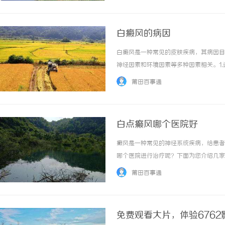
白癜风的病因
白癜风是一种常见的皮肤疾病，其病因目
神经因素和环境因素等多种因素相关。1
者的患病风险会增加。研究发现，一些特
莆田百事通
白癜风发病的关键因素之一。研究发现，白癜风
白点癫风哪个医院好
癫风是一种常见的神经系统疾病，给患者
哪个医院进行治疗呢？下面为您介绍几家
验丰富的癫痫科治疗团队。该医院配备了
莆田百事通
门的癫痫病房，提供安全、舒适的治疗环境，为
免费观看大片，体验676