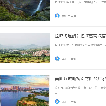
直播吧10月13日讯近日意媒报道，法乔
……
莆田百事通
这咋沟通的？迈阿密两次官
直播吧10月27日讯迈阿密国际中国行主
……
莆田百事通
南阳方城断桥铝封阳台厂家
南阳市幂乐静音系统门窗，公司位于历史名
……
莆田百事通