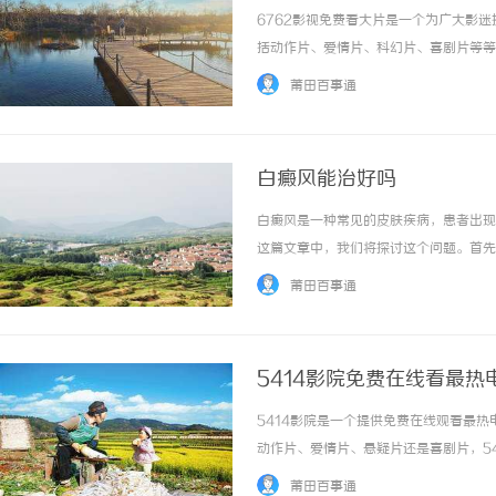
6762影视免费看大片是一个为广大影
括动作片、爱情片、科幻片、喜剧片等等
在精彩的电影海洋中。6762影视免费
莆田百事通
影，这里都能满足你的需求。不仅如此，676..
白癜风能治好吗
白癜风是一种常见的皮肤疾病，患者出现
这篇文章中，我们将探讨这个问题。首先
合治疗和科学管理，可以使白斑的症状得
莆田百事通
药物等。药物治疗常常采用口服或外用药物，例
5414影院免费在线看最热
5414影院是一个提供免费在线观看最
动作片、爱情片、悬疑片还是喜剧片，54
源，无论是好莱坞大片还是国内外精品电
莆田百事通