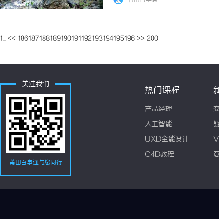
莆田百事通
了一个便利的观影方式。观众们可以随时随地打
1...
<<
186
187
188
189
190
191
192
193
194
195
196
>>
200
关注我们
热门课程
产品经理
人工智能
UXD全能设计
V
C4D教程
莆田百事通与您同行