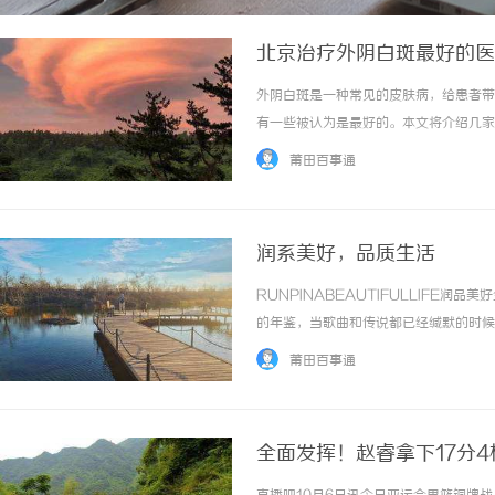
北京治疗外阴白斑最好的医
外阴白斑是一种常见的皮肤病，给患者带
有一些被认为是最好的。本文将介绍几家
性医院，拥有一支专业的皮肤科团队，擅
莆田百事通
患者提供准确的诊断和个性化的治疗方案。其次
润系美好，品质生活
RUNPINABEAUTIFULLIFE
的年鉴，当歌曲和传说都已经缄默的时候
材料的研发、生产、运营和推广。产品主
莆田百事通
水砂浆等）、功能涂料等。有接触、有陪伴，让.
全面发挥！赵睿拿下17分4