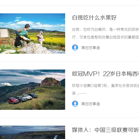
白斑吃什么水果好
白斑，也称为白癜风，是一种常见的皮肤
疗，饮食也是帮助改善白斑症状的重要因
够增强免疫系统，促进黑色素的生成。患
莆田百事通
丰富的维生素C，对白斑的治疗有一定的辅助作用
欧冠MVP！22岁日本梅西
欧冠小组赛D组第3轮，皇家社会客场挑战
英 ...……
莆田百事通
媒体人：中国三级联赛可听