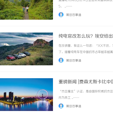
直播吧10月6日讯今日亚运会男篮铜牌战
5， ...……
莆田百事通
纯电官改怎么玩？埃安给出
在改装圈，有这么一句话：“XX不改，
温婉灵动，一眼万年！久匠量身定制
了。随着纯电车在中国的市占率越来越高
唇，才是你整张脸的点睛之笔！淡颜
立了行业首个纯电潮改CLUB，同时也带
莆田百事通
走进了众多潮玩青年的心中，也走到了行业前端，
气质加分项
重磅新闻 |费森尤斯卡比
“杰出雇主”认证，是由国际权威的杰出雇主调
内为员工 ...……
莆田百事通